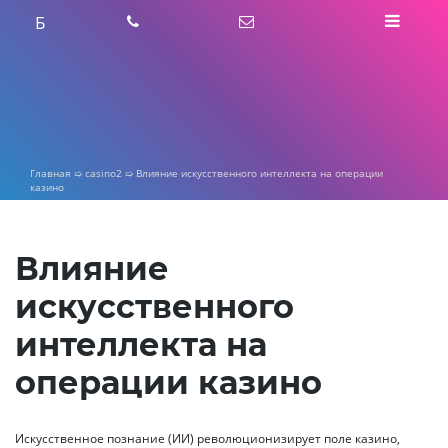
Skip
Б
to
content
Главная
➯
casino2
➯
Влияние искусственного интеллекта на операции
казино
Влияние
искусственного
интеллекта на
операции казино
Искусственное познание (ИИ) революционизирует поле казино,