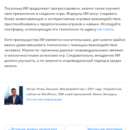
Поскольку ИИ продолжает прогрессировать, казино также изучают
свое применение в создании игры. Формулы ИИ могут создавать
более захватывающие и интерактивные игровые взаимодействия,
приспосабливаясь к предпочтениям игроков и навыки. Исследуйте
платформу, использующую эти технологии по адресу
cat casino
.
Хотя преимущества ИИ являются значительными, для казино крайне
важно уравновешивать технологию с помощью взаимодействия
человека. Игроки по -прежнему дорожат индивидуальными связями
и межличностными аспектами игр. Следовательно, внедрение ИИ
должно улучшить, а не заменить индивидуальный подход в средах
казино.
Автор: Игорь Балькин. Веб-разработчик с 2001 года. Разработчик
сайтов на WordPress, CRM и веб-приложений. Минск, Беларусь.
Контактная информация
.
Встание живых дилерских
Эволюция программ