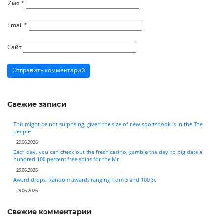
Имя
*
Email
*
Сайт
Свежие записи
This might be not surprising, given the size of new sportsbook is in the The
people
29.06.2026
Each day, you can check out the fresh casino, gamble the day-to-big date a
hundred 100 percent free spins for the Mr
29.06.2026
Award drops: Random awards ranging from 5 and 100 Sc
29.06.2026
Свежие комментарии