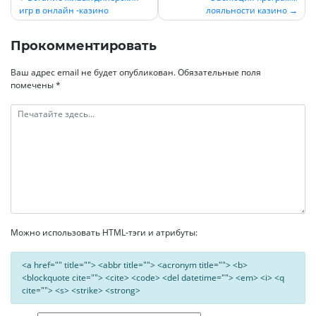
игр в онлайн -казино
лояльности казино
Навигация
по
Прокомментировать
записям
Ваш адрес email не будет опубликован.
Обязательные поля
помечены
*
Можно использовать HTML-тэги и атрибуты:
<a href="" title=""> <abbr title=""> <acronym title=""> <b>
<blockquote cite=""> <cite> <code> <del datetime=""> <em> <i> <q
cite=""> <s> <strike> <strong>