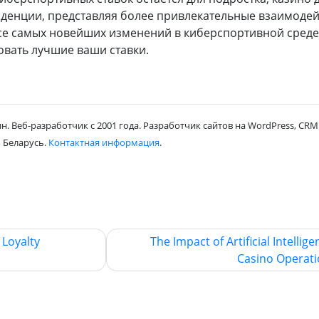
нденции, представляя более привлекательные взаимодей
рсе самых новейших изменений в киберспортивной среде
вать лучшие ваши ставки.
н. Веб-разработчик с 2001 года. Разработчик сайтов на WordPress, CRM 
 Беларусь.
Контактная информация
.
 Loyalty
The Impact of Artificial Intellig
Casino Operati