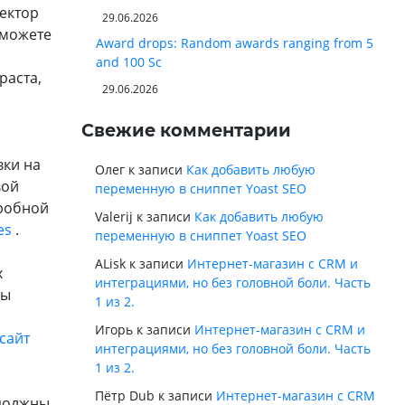
ректор
29.06.2026
 можете
Award drops: Random awards ranging from 5
and 100 Sc
раста,
29.06.2026
Свежие комментарии
вки на
Олег
к записи
Как добавить любую
вой
переменную в сниппет Yoast SEO
дробной
Valerij
к записи
Как добавить любую
es
.
переменную в сниппет Yoast SEO
ALisk
к записи
Интернет-магазин с CRM и
х
интеграциями, но без головной боли. Часть
пы
1 из 2.
Игорь
к записи
Интернет-магазин с CRM и
сайт
интеграциями, но без головной боли. Часть
1 из 2.
Пётр Dub
к записи
Интернет-магазин с CRM
 должны