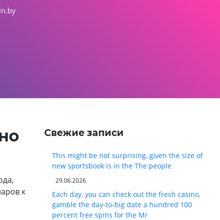
in.by
ино
Свежие записи
This might be not surprising, given the size of
new sportsbook is in the The people
ода,
29.06.2026
ларов к
Each day, you can check out the fresh casino,
gamble the day-to-big date a hundred 100
percent free spins for the Mr