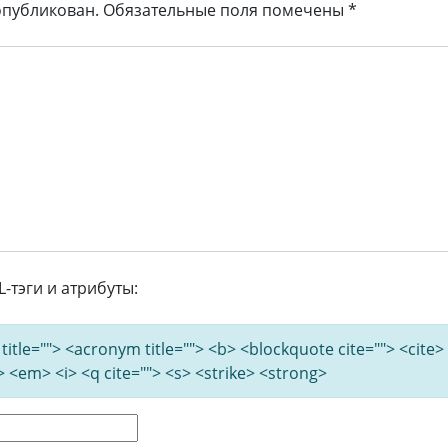
опубликован.
Обязательные поля помечены
*
тэги и атрибуты:
r title=""> <acronym title=""> <b> <blockquote cite=""> <cite>
 <em> <i> <q cite=""> <s> <strike> <strong>