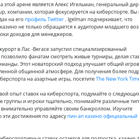
а этой арене является Алекс Игельман, генеральный ди
oup, компании, которая фокусируется на киберспорте. Вы
дах на его
профиль Twitter
. Igelman подчеркивает, что
казино не только обращается к аудитории младшего воз
оки доходов для менеджеров.
 курорт в Лас -Вегасе запустил специализированный
 позволило фанатам смотреть живые турниры, делая ста
оманды. Этот новаторский подход улучшает общий игро
вленной общинной атмосфере. Для получения более по
берспорта на азартные игры, посетите
The New York Tim
ой опыт ставок на киберспорта, подумайте о следующи
ие группы и игроки тщательно, понимайте различные ти
и внимательно управляйте своим банкроллом. Изучите
 эти достижения по адресу
пин ап казино официальный 
иберспортивных ставок остается для подростка, казино