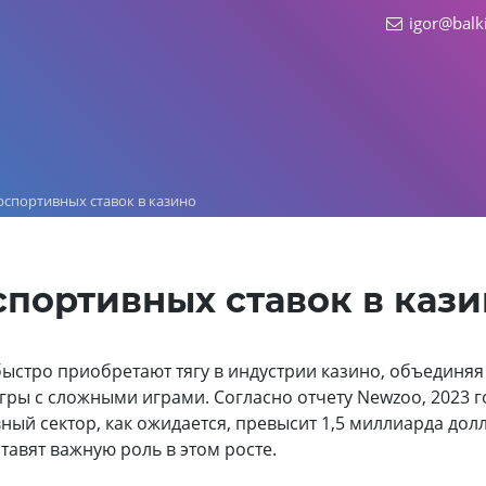
igor@balk
рспортивных ставок в казино
спортивных ставок в каз
ыстро приобретают тягу в индустрии казино, объединяя
ры с сложными играми. Согласно отчету Newzoo, 2023 г
ый сектор, как ожидается, превысит 1,5 миллиарда дол
ставят важную роль в этом росте.