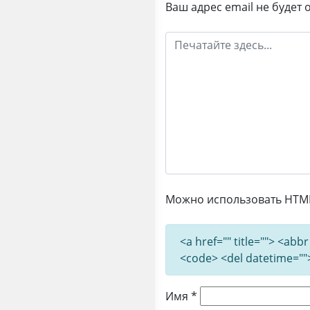
Ваш адрес email не будет 
Можно использовать HTML-
<a href="" title=""> <abb
<code> <del datetime="">
Имя
*