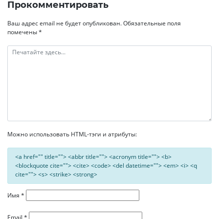
Прокомментировать
записям
Ваш адрес email не будет опубликован.
Обязательные поля
помечены
*
Можно использовать HTML-тэги и атрибуты:
<a href="" title=""> <abbr title=""> <acronym title=""> <b>
<blockquote cite=""> <cite> <code> <del datetime=""> <em> <i> <q
cite=""> <s> <strike> <strong>
Имя
*
Email
*