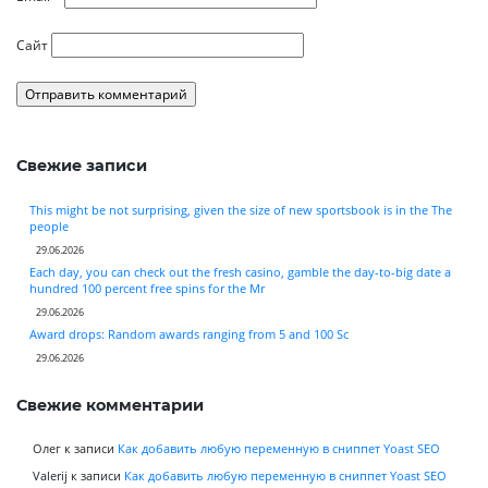
Сайт
Свежие записи
This might be not surprising, given the size of new sportsbook is in the The
people
29.06.2026
Each day, you can check out the fresh casino, gamble the day-to-big date a
hundred 100 percent free spins for the Mr
29.06.2026
Award drops: Random awards ranging from 5 and 100 Sc
29.06.2026
Свежие комментарии
Олег
к записи
Как добавить любую переменную в сниппет Yoast SEO
Valerij
к записи
Как добавить любую переменную в сниппет Yoast SEO