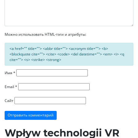
Можно использовать HTML-тэги и атрибуты:
<a href="" title=""> <abbr title=""> <acronym title=""> <b>
<blockquote cite=""> <cite> <code> <del datetime=""> <em> <i> <q
cite=""> <s> <strike> <strong>
Имя
*
Email
*
Сайт
Wpływ technologii VR