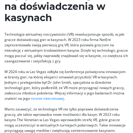
na doświadczenia w
kasynach
Technologia wirtualnej rzeczywistości (VR) rewolucjonizuje sposób, w jaki
gracze doświadczają gier w kasynach. W 2023 roku firma NetEnt
zaprezentowała swoją pierwszą grę VR, która pozwala graczom na
interakcję z wirtualnym środowiskiem kasyna. Dzięki tej technologii, gracze
mogą poczuć się, jakby naprawdę znajdowali się w kasynie, co zwiększa ich
zaangażowanie i satysfakcję z gry.
W 2024 roku w Las Vegas odbyła się konferencja poświęcona innowacjom
w branży gier, na której eksperci omawiali przyszłość VR w kasynach.
Jednym z prelegentów był Dr. John Smith, specjalista w dziedzinie
technologii gier, który podkreślił, że VR może przyciągnąć nowych graczy,
zwłaszcza młodsze pokolenia. Więcej informacji o jego badaniach można
znaleźć na jego
stronie internetowej
.
Warto zauważyć, że technologia VR nie tylko poprawia doświadczenia
graczy, ale także wprowadza nowe możliwości dla kasyn. W 2023 roku
kasyno The Venetian w Las Vegas wprowadziło strefę VR, gdzie gracze
mogą uczestniczyć w wirtualnych turniejach pokerowych. Takie innowacje
przyciągają uwagę mediów i zwiększają zainteresowanie kasynami.