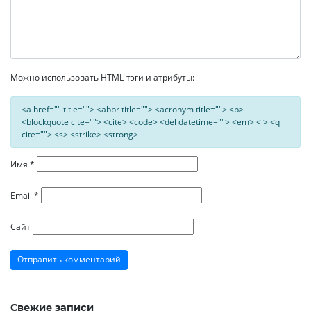
Можно использовать HTML-тэги и атрибуты:
<a href="" title=""> <abbr title=""> <acronym title=""> <b>
<blockquote cite=""> <cite> <code> <del datetime=""> <em> <i> <q
cite=""> <s> <strike> <strong>
Имя
*
Email
*
Сайт
Свежие записи