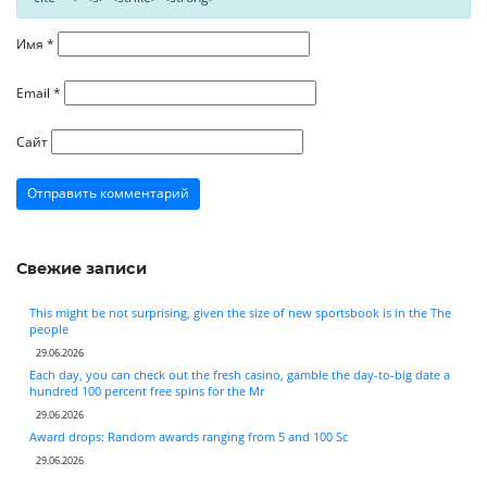
Имя
*
Email
*
Сайт
Свежие записи
This might be not surprising, given the size of new sportsbook is in the The
people
29.06.2026
Each day, you can check out the fresh casino, gamble the day-to-big date a
hundred 100 percent free spins for the Mr
29.06.2026
Award drops: Random awards ranging from 5 and 100 Sc
29.06.2026