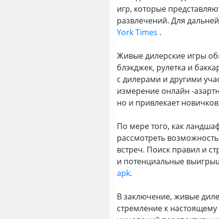
игр, которые представля
развлечений. Для дальне
York Times
.
Живые дилерские игры об
блэкджек, рулетка и бакка
с дилерами и другими уч
измерение онлайн -азартн
но и привлекает новичков
По мере того, как ландша
рассмотреть возможность
встреч. Поиск правил и с
и потенциальные выигрыш
apk
.
В заключение, живые диле
стремление к настоящему 