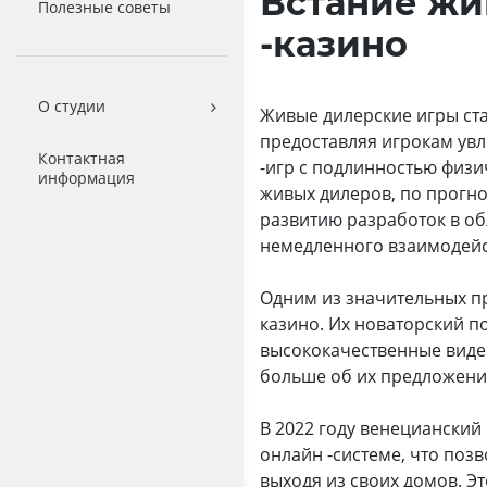
Встание жи
Полезные советы
-казино
О студии
Живые дилерские игры ста
предоставляя игрокам увл
Контактная
-игр с подлинностью физич
информация
живых дилеров, по прогно
развитию разработок в об
немедленного взаимодейс
Одним из значительных пр
казино. Их новаторский п
высококачественные виде
больше об их предложени
В 2022 году венецианский 
онлайн -системе, что поз
выходя из своих домов. Э