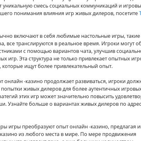
ют уникальную смесь социальных коммуникаций и игров
йшего понимания влияния игр живых дилеров, посетите
ычно включают в себя любимые настольные игры, такие 
ра, все транслируются в реальное время. Игроки могут 
астниками с помощью вариантов чата, улучшив социальн
ых игр. Эта структура не только привлекает опытных игр
, которые ищут более привлекательный опыт.
фт онлайн -казино продолжает развиваться, игроки долж
 попытки живых дилеров для более аутентичных игровы
тратегий этих игр может значительно повысить удовлетв
и. Узнайте больше о вариантах живых дилеров по адре
ры игры преобразуют опыт онлайн -казино, предлагая 
казино из любого места в мире. По мере продвижения