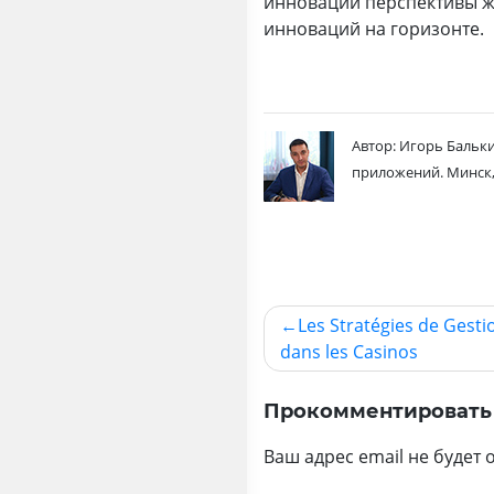
инноваций перспективы ж
инноваций на горизонте.
Автор: Игорь Бальки
приложений. Минск,
Les Stratégies de Gesti
Навигация
dans les Casinos
по
записям
Прокомментировать
Ваш адрес email не будет 