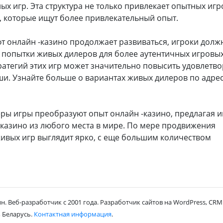
ых игр. Эта структура не только привлекает опытных игр
, которые ищут более привлекательный опыт.
фт онлайн -казино продолжает развиваться, игроки долж
 попытки живых дилеров для более аутентичных игровы
тратегий этих игр может значительно повысить удовлетв
и. Узнайте больше о вариантах живых дилеров по адре
ры игры преобразуют опыт онлайн -казино, предлагая 
казино из любого места в мире. По мере продвижения
ивых игр выглядит ярко, с еще большим количеством
н. Веб-разработчик с 2001 года. Разработчик сайтов на WordPress, CRM 
 Беларусь.
Контактная информация
.