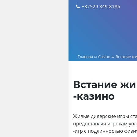
Skip
+37529 349-8186
to
content
Главная
➯
Casino
➯
Встание жи
Встание жи
-казино
Живые дилерские игры ста
предоставляя игрокам увл
-игр с подлинностью физич