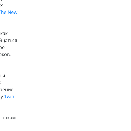
ых
The New
как
общаться
ое
оков,
ны
х
орение
су
1win
игрокам