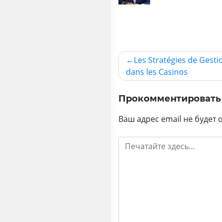
Les Stratégies de Gesti
Навигация
dans les Casinos
по
записям
Прокомментировать
Ваш адрес email не будет 