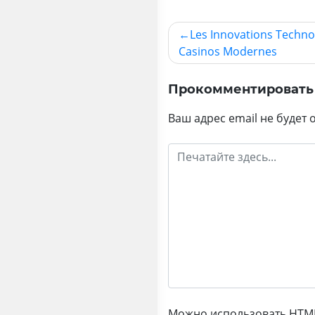
Les Innovations Techno
Навигация
Casinos Modernes
по
записям
Прокомментировать
Ваш адрес email не будет 
Можно использовать HTML-