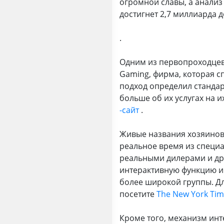
огромной славы, а анализ о
достигнет 2,7 миллиарда 
.
Одним из первопроходцев 
Gaming, фирма, которая с
подход определил стандар
больше об их услугах на и
-сайт
.
Живые названия хозяинов, 
реальное время из специа
реальными дилерами и др
интерактивную функцию ин
более широкой группы. Д
посетите
The New York Tim
Кроме того, механизм инт