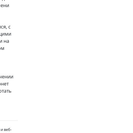
мени
ся, с
ющими
и на
ом
ечении
рнет
отать
и веб-