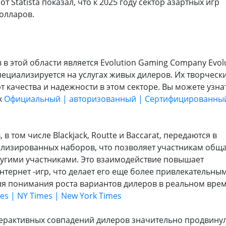
т Statista показал, что к 2025 году сектор азартных игр
долларов.
в этой области является Evolution Gaming Company Evol
пециализируется на услугах живых дилеров. Их творческ
т качества и надежности в этом секторе. Вы можете узна
х
Официальный | авторизованный | Сертифицированный
в том числе Blackjack, Routte и Baccarat, передаются в
лизированных наборов, что позволяет участникам обща
угими участниками. Это взаимодействие повышает
тернет -игр, что делает его еще более привлекательным
ля понимания роста вариантов дилеров в реальном вре
es | NY Times | New York Times
ерактивных совпадений дилеров значительно продвинул