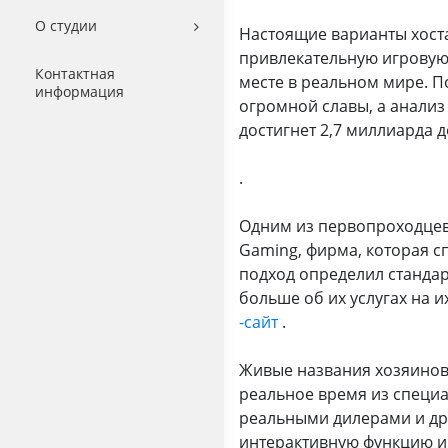
О студии
Настоящие варианты хост
привлекательную игровую 
Контактная
месте в реальном мире. По
информация
огромной славы, а анализ о
достигнет 2,7 миллиарда 
.
Одним из первопроходцев 
Gaming, фирма, которая с
подход определил стандар
больше об их услугах на и
-сайт
.
Живые названия хозяинов, 
реальное время из специа
реальными дилерами и др
интерактивную функцию ин