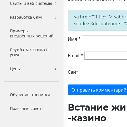
Сайты и веб-системы
<a href="" title=""> <abb
Разработка CRM
<code> <del datetime="">
Примеры
внедрённых решений
Имя
*
Служба заказчика it-
услуг
Email
*
Цены
Сайт
Обучение, тренинги
Встание жи
Полезные советы
-казино