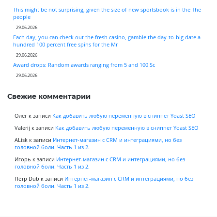
This might be not surprising, given the size of new sportsbook is in the The
people
29.06.2026
Each day, you can check out the fresh casino, gamble the day-to-big date a
hundred 100 percent free spins for the Mr
29.06.2026
Award drops: Random awards ranging from 5 and 100 Sc
29.06.2026
Свежие комментарии
Олег
к записи
Как добавить любую переменную в сниппет Yoast SEO
Valerij
к записи
Как добавить любую переменную в сниппет Yoast SEO
ALisk
к записи
Интернет-магазин с CRM и интеграциями, но без
головной боли. Часть 1 из 2.
Игорь
к записи
Интернет-магазин с CRM и интеграциями, но без
головной боли. Часть 1 из 2.
Пётр Dub
к записи
Интернет-магазин с CRM и интеграциями, но без
головной боли. Часть 1 из 2.