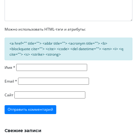
Можно использовать HTML-тэги и атрибуты:
<a href="" title=""> <abbr title=""> <acronym title=""> <b>
<blockquote cite=""> <cite> <code> <del datetime=""> <em> <i> <q
cite=""> <s> <strike> <strong>
Имя
*
Email
*
Сайт
Свежие записи