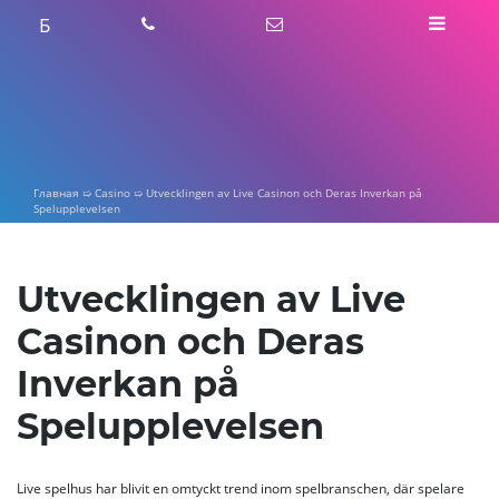
Skip
Б
to
content
Главная
➯
Casino
➯
Utvecklingen av Live Casinon och Deras Inverkan på
Spelupplevelsen
Utvecklingen av Live
Casinon och Deras
Inverkan på
Spelupplevelsen
Live spelhus har blivit en omtyckt trend inom spelbranschen, där spelare