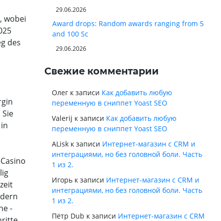
29.06.2026
t, wobei
Award drops: Random awards ranging from 5
025
and 100 Sc
eg des
29.06.2026
Свежие комментарии
Олег
к записи
Как добавить любую
rgin
переменную в сниппет Yoast SEO
 Sie
Valerij
к записи
Как добавить любую
in
переменную в сниппет Yoast SEO
.
ALisk
к записи
Интернет-магазин с CRM и
интеграциями, но без головной боли. Часть
 Casino
1 из 2.
lig
Игорь
к записи
Интернет-магазин с CRM и
zeit
интеграциями, но без головной боли. Часть
ndern
1 из 2.
ne -
Пётр Dub
к записи
Интернет-магазин с CRM
ritte