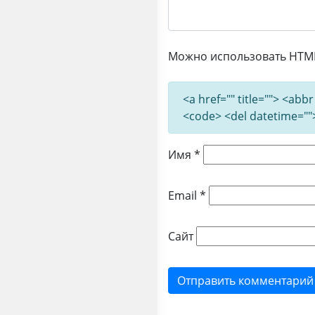
Можно использовать HTML-
<a href="" title=""> <abb
<code> <del datetime="">
Имя
*
Email
*
Сайт