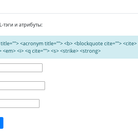
тэги и атрибуты:
r title=""> <acronym title=""> <b> <blockquote cite=""> <cite>
 <em> <i> <q cite=""> <s> <strike> <strong>