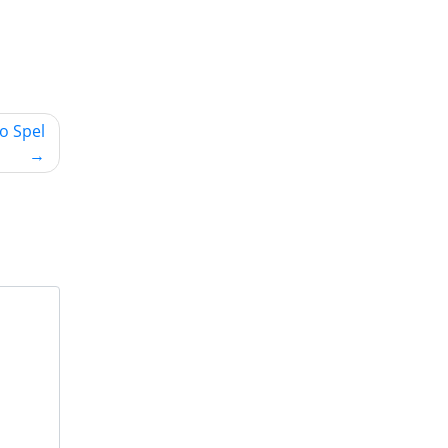
o Spel