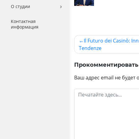
О студии
Контактная
информация
Il Futuro dei Casinò: In
Навигация
Tendenze
по
записям
Прокомментировать
Ваш адрес email не будет 