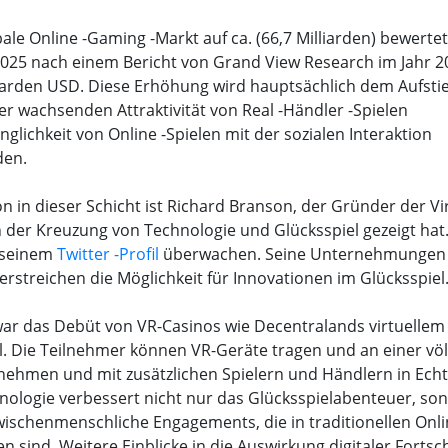
bale Online -Gaming -Markt auf ca.
(66,7 Milliarden) bewerte
025 nach einem Bericht von Grand View Research im Jahr 2
iarden USD. Diese Erhöhung wird hauptsächlich dem Aufsti
r wachsenden Attraktivität von Real -Händler -Spielen
glichkeit von Online -Spielen mit der sozialen Interaktion
den.
 in dieser Schicht ist Richard Branson, der Gründer der Vi
 der Kreuzung von Technologie und Glücksspiel gezeigt hat.
 seinem
Twitter -Profil
überwachen. Seine Unternehmungen 
rstreichen die Möglichkeit für Innovationen im Glücksspiel
war das Debüt von VR-Casinos wie Decentralands virtuellem
. Die Teilnehmer können VR-Geräte tragen und an einer völ
nehmen und mit zusätzlichen Spielern und Händlern in Echt
ologie verbessert nicht nur das Glücksspielabenteuer, so
wischenmenschliche Engagements, die in traditionellen Onli
 sind. Weitere Einblicke in die Auswirkung digitaler Fortsch