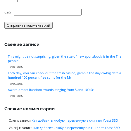
Сайт
Свежие записи
This might be not surprising, given the size of new sportsbook is in the The
people
29.06.2026
Each day, you can check out the fresh casino, gamble the day-to-big date a
hundred 100 percent free spins for the Mr
29.06.2026
Award drops: Random awards ranging from 5 and 100 Sc
29.06.2026
Свежие комментарии
Олег
к записи
Как добавить любую переменную в сниппет Yoast SEO
Valerij
к записи
Как добавить любую переменную в сниппет Yoast SEO