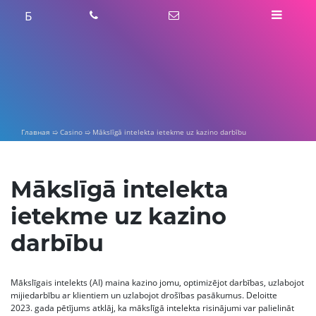
Skip
Б
to
content
Главная
➯
Casino
➯
Mākslīgā intelekta ietekme uz kazino darbību
Mākslīgā intelekta
ietekme uz kazino
darbību
Mākslīgais intelekts (AI) maina kazino jomu, optimizējot darbības, uzlabojot
mijiedarbību ar klientiem un uzlabojot drošības pasākumus. Deloitte
2023. gada pētījums atklāj, ka mākslīgā intelekta risinājumi var palielināt