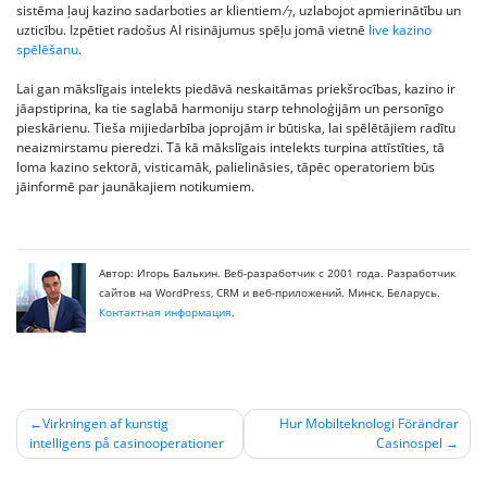
sistēma ļauj kazino sadarboties ar klientiem ⁄
, uzlabojot apmierinātību un
7
uzticību. Izpētiet radošus AI risinājumus spēļu jomā vietnē
live kazino
spēlēšanu
.
Lai gan mākslīgais intelekts piedāvā neskaitāmas priekšrocības, kazino ir
jāapstiprina, ka tie saglabā harmoniju starp tehnoloģijām un personīgo
pieskārienu. Tieša mijiedarbība joprojām ir būtiska, lai spēlētājiem radītu
neaizmirstamu pieredzi. Tā kā mākslīgais intelekts turpina attīstīties, tā
loma kazino sektorā, visticamāk, palielināsies, tāpēc operatoriem būs
jāinformē par jaunākajiem notikumiem.
Автор: Игорь Балькин. Веб-разработчик с 2001 года. Разработчик
сайтов на WordPress, CRM и веб-приложений. Минск, Беларусь.
Контактная информация
.
Virkningen af ​​kunstig
Hur Mobilteknologi Förändrar
intelligens på casinooperationer
Casinospel
Навигация
по