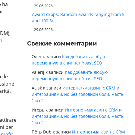
e ha
29.06.2026
oi
Award drops: Random awards ranging from 5
and 100 Sc
29.06.2026
ADM),
i
Свежие комментарии
Олег
к записи
Как добавить любую
переменную в сниппет Yoast SEO
Valerij
к записи
Как добавить любую
e le
переменную в сниппет Yoast SEO
essione
ALisk
к записи
Интернет-магазин с CRM и
rità,
интеграциями, но без головной боли. Часть
1 из 2.
Игорь
к записи
Интернет-магазин с CRM и
интеграциями, но без головной боли. Часть
attirare
1 из 2.
ni per
Пётр Dub
к записи
Интернет-магазин с CRM
o
mafia