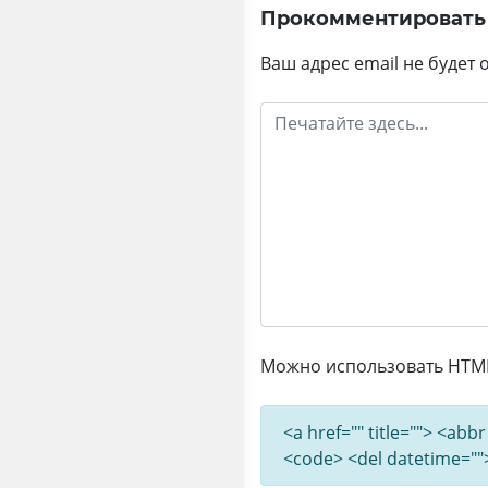
записям
Прокомментировать
Ваш адрес email не будет 
Можно использовать HTML-
<a href="" title=""> <abb
<code> <del datetime="">