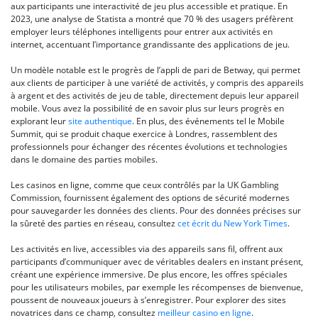
aux participants une interactivité de jeu plus accessible et pratique. En
2023, une analyse de Statista a montré que 70 % des usagers préfèrent
employer leurs téléphones intelligents pour entrer aux activités en
internet, accentuant l’importance grandissante des applications de jeu.
Un modèle notable est le progrès de l’appli de pari de Betway, qui permet
aux clients de participer à une variété de activités, y compris des appareils
à argent et des activités de jeu de table, directement depuis leur appareil
mobile. Vous avez la possibilité de en savoir plus sur leurs progrès en
explorant leur
site authentique
. En plus, des événements tel le Mobile
Summit, qui se produit chaque exercice à Londres, rassemblent des
professionnels pour échanger des récentes évolutions et technologies
dans le domaine des parties mobiles.
Les casinos en ligne, comme que ceux contrôlés par la UK Gambling
Commission, fournissent également des options de sécurité modernes
pour sauvegarder les données des clients. Pour des données précises sur
la sûreté des parties en réseau, consultez
cet écrit du New York Times
.
Les activités en live, accessibles via des appareils sans fil, offrent aux
participants d’communiquer avec de véritables dealers en instant présent,
créant une expérience immersive. De plus encore, les offres spéciales
pour les utilisateurs mobiles, par exemple les récompenses de bienvenue,
poussent de nouveaux joueurs à s’enregistrer. Pour explorer des sites
novatrices dans ce champ, consultez
meilleur casino en ligne
.