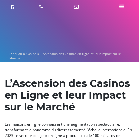
Skip
Б
to
content
Главная
➯
Casino
➯
L’Ascension des Casinos en Ligne et leur Impact sur le
Marché
L’Ascension des Casinos
en Ligne et leur Impact
sur le Marché
Les maisons en ligne connaissent une augmentation spectaculaire,
transformant le panorama du divertissement à l’échelle internationale. En
2023, le secteur des jeux en ligne a produit plus de 100 milliards de