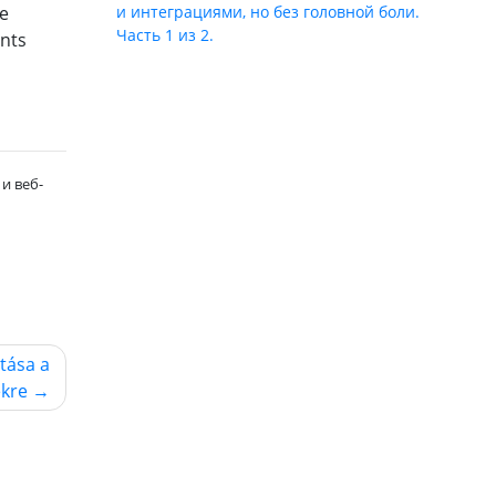
de
и интеграциями, но без головной боли.
Часть 1 из 2.
ents
и веб-
tása a
ekre