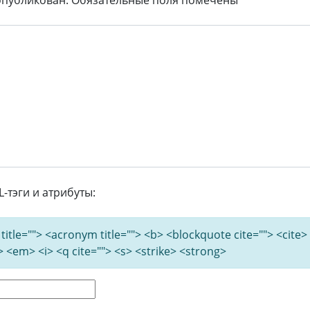
опубликован.
Обязательные поля помечены
*
тэги и атрибуты:
r title=""> <acronym title=""> <b> <blockquote cite=""> <cite>
 <em> <i> <q cite=""> <s> <strike> <strong>