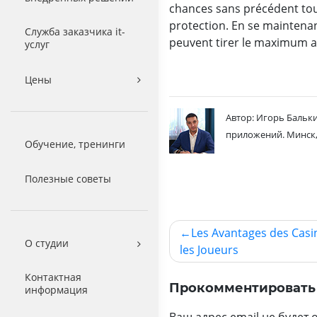
chances sans précédent tou
protection. En se maintenan
Служба заказчика it-
peuvent tirer le maximum av
услуг
Цены
Автор: Игорь Бальки
приложений. Минск,
Обучение, тренинги
Полезные советы
Les Avantages des Casi
О студии
Навигация
les Joueurs
по
Контактная
записям
Прокомментировать
информация