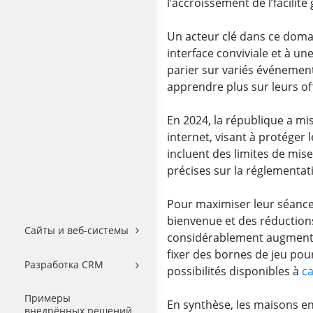
l’accroissement de l’facilit
Un acteur clé dans ce domai
interface conviviale et à u
parier sur variés événements
apprendre plus sur leurs of
En 2024, la république a mi
internet, visant à protéger l
incluent des limites de mis
précises sur la réglementati
Pour maximiser leur séance
bienvenue et des réductions
Сайты и веб-системы
considérablement augmenter
fixer des bornes de jeu pou
Разработка CRM
possibilités disponibles à
ca
Примеры
En synthèse, les maisons en
внедрённых решений