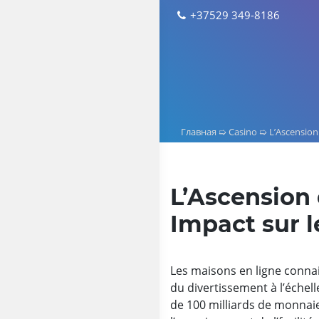
Skip
+37529 349-8186
to
content
Главная
➯
Casino
➯
L’Ascension
L’Ascension 
Impact sur 
Les maisons en ligne conna
du divertissement à l’échell
de 100 milliards de monnaie