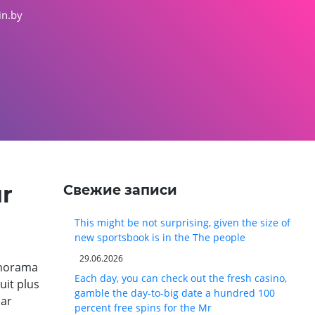
in.by
ur
Свежие записи
This might be not surprising, given the size of
new sportsbook is in the The people
29.06.2026
anorama
Each day, you can check out the fresh casino,
uit plus
gamble the day-to-big date a hundred 100
par
percent free spins for the Mr