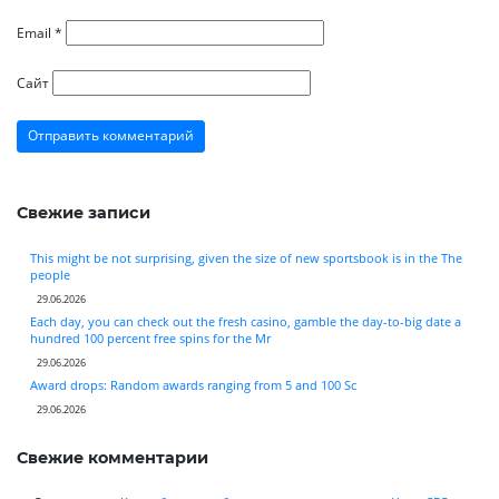
Email
*
Сайт
Свежие записи
This might be not surprising, given the size of new sportsbook is in the The
people
29.06.2026
Each day, you can check out the fresh casino, gamble the day-to-big date a
hundred 100 percent free spins for the Mr
29.06.2026
Award drops: Random awards ranging from 5 and 100 Sc
29.06.2026
Свежие комментарии