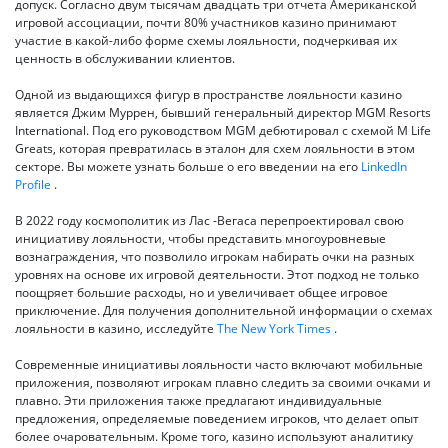
допуск. Согласно двум тысячам двадцать три отчета Американской
игровой ассоциации, почти 80% участников казино принимают
участие в какой-либо форме схемы лояльности, подчеркивая их
ценность в обслуживании клиентов.
Одной из выдающихся фигур в пространстве лояльности казино
является Джим Муррен, бывший генеральный директор MGM Resorts
International. Под его руководством MGM дебютировал с схемой M Life
Greats, которая превратилась в эталон для схем лояльности в этом
секторе. Вы можете узнать больше о его введении на его
LinkedIn
Profile
.
В 2022 году космополитик из Лас -Вегаса перепроектировал свою
инициативу лояльности, чтобы представить многоуровневые
вознаграждения, что позволило игрокам набирать очки на разных
уровнях на основе их игровой деятельности. Этот подход не только
поощряет большие расходы, но и увеличивает общее игровое
приключение. Для получения дополнительной информации о схемах
лояльности в казино, исследуйте
The New York Times
.
Современные инициативы лояльности часто включают мобильные
приложения, позволяют игрокам плавно следить за своими очками и
плавно. Эти приложения также предлагают индивидуальные
предложения, определяемые поведением игроков, что делает опыт
более очаровательным. Кроме того, казино используют аналитику