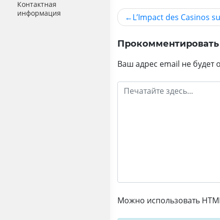
Контактная
информация
L’Impact des Casinos s
Навигация
по
Прокомментировать
записям
Ваш адрес email не будет 
Можно использовать HTML-