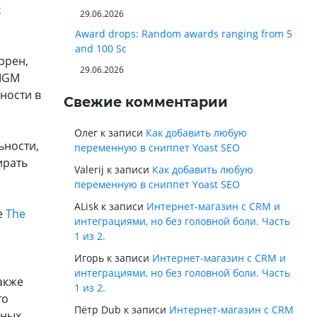
х
29.06.2026
Award drops: Random awards ranging from 5
and 100 Sc
ррен,
29.06.2026
 MGM
ьности в
Свежие комментарии
Олег
к записи
Как добавить любую
ьности,
переменную в сниппет Yoast SEO
ирать
Valerij
к записи
Как добавить любую
переменную в сниппет Yoast SEO
ALisk
к записи
Интернет-магазин с CRM и
е
The
интеграциями, но без головной боли. Часть
1 из 2.
Игорь
к записи
Интернет-магазин с CRM и
интеграциями, но без головной боли. Часть
акже
1 из 2.
то
Пётр Dub
к записи
Интернет-магазин с CRM
нных