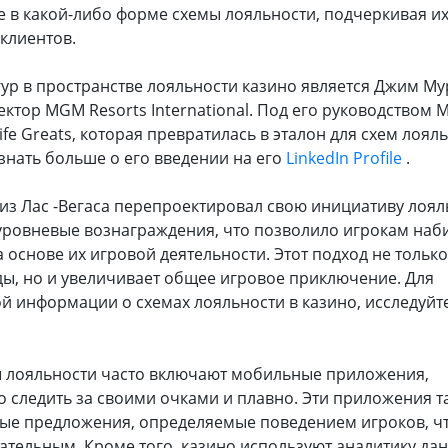
 в какой-либо форме схемы лояльности, подчеркивая и
клиентов.
ур в пространстве лояльности казино является Джим Му
тор MGM Resorts International. Под его руководством
fe Greats, которая превратилась в эталон для схем лоял
узнать больше о его введении на его
LinkedIn Profile
.
 из Лас -Вегаса перепроектировал свою инициативу лоял
уровневые вознаграждения, что позволило игрокам наб
 основе их игровой деятельности. Этот подход не только
ы, но и увеличивает общее игровое приключение. Для
й информации о схемах лояльности в казино, исследуйт
 лояльности часто включают мобильные приложения,
 следить за своими очками и плавно. Эти приложения т
ые предложения, определяемые поведением игроков, ч
ательным. Кроме того, казино используют аналитику да