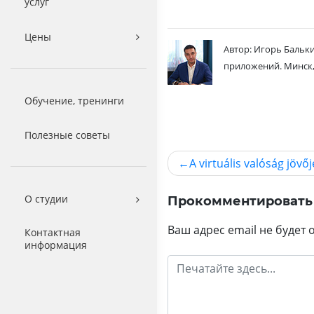
услуг
Цены
Автор: Игорь Бальки
приложений. Минск,
Обучение, тренинги
Полезные советы
A virtuális valóság jövő
Навигация
по
О студии
Прокомментировать
записям
Ваш адрес email не будет 
Контактная
информация