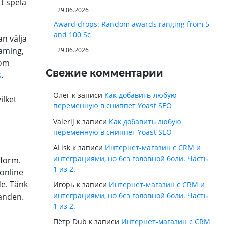
t spela
29.06.2026
Award drops: Random awards ranging from 5
and 100 Sc
an välja
Gaming,
29.06.2026
som
Свежие комментарии
s
.
Олег
к записи
Как добавить любую
ilket
переменную в сниппет Yoast SEO
Valerij
к записи
Как добавить любую
переменную в сниппет Yoast SEO
ALisk
к записи
Интернет-магазин с CRM и
интеграциями, но без головной боли. Часть
tform.
1 из 2.
 online
de. Tänk
Игорь
к записи
Интернет-магазин с CRM и
интеграциями, но без головной боли. Часть
danden.
1 из 2.
Пётр Dub
к записи
Интернет-магазин с CRM