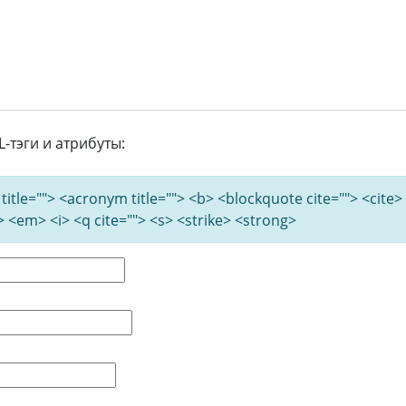
тэги и атрибуты:
r title=""> <acronym title=""> <b> <blockquote cite=""> <cite>
 <em> <i> <q cite=""> <s> <strike> <strong>