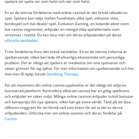
spelare att spela var som helst och när som helst.
En av de största fördelarna med online casinon är det breda utbudet av
spel. Spelare kan välja mellan hundratals olika spel, inklusive slots,
bordsspel och live dealer-spel. Evolution Gaming, en ledande aktör inom
live casino-segmentet, erbjuder en mängd olika spelalternativ som
streamas i realtid. Du kan läsa mer om deras erbjudanden på deras
officiella webbplats
.
Trots fördelarna finns det också nackdelar. En av de största riskerna är
spelberoende, vilket kan leda till allvarliga ekonomiska och personliga
problem. Det är viktigt att spelare är medvetna om sina spelvanor och
sätter gränser för sig själva. För mer information om spelberoende och hur
man kan få hjälp, besök
Gambling Therapy
.
För att maximera din online casino-upplevelse är det viktigt att välja en
licensierad plattform. Kontrollera alltid att casinot har en giltig spellicens
och erbjuder en säker miljö. Många online casinon erbjuder också bonusar
och kampanjer för nya spelare, vilket kan ge extra värde. Tänk på att läsa
villkoren noggrant för att förstå vad som krävs för att ta del av dessa
erbjudanden. Utforska mer om online casinon och deras fördelar på
Casino
.