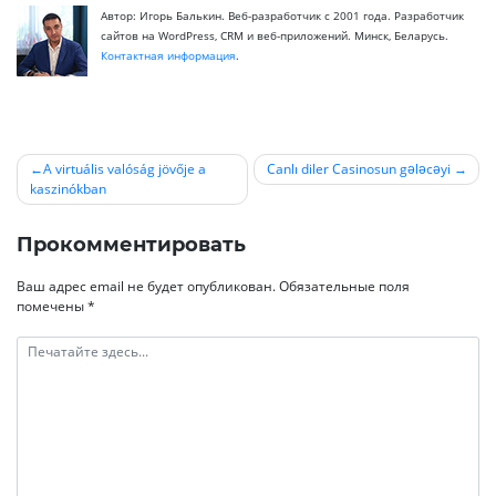
Автор: Игорь Балькин. Веб-разработчик с 2001 года. Разработчик
сайтов на WordPress, CRM и веб-приложений. Минск, Беларусь.
Контактная информация
.
A virtuális valóság jövője a
Canlı diler Casinosun gələcəyi
kaszinókban
Навигация
по
Прокомментировать
записям
Ваш адрес email не будет опубликован.
Обязательные поля
помечены
*