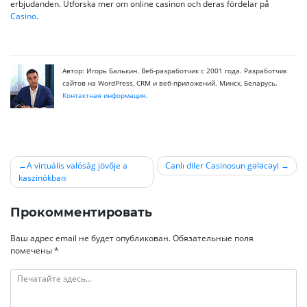
erbjudanden. Utforska mer om online casinon och deras fördelar på
Casino
.
Автор: Игорь Балькин. Веб-разработчик с 2001 года. Разработчик
сайтов на WordPress, CRM и веб-приложений. Минск, Беларусь.
Контактная информация
.
A virtuális valóság jövője a
Canlı diler Casinosun gələcəyi
kaszinókban
Навигация
по
Прокомментировать
записям
Ваш адрес email не будет опубликован.
Обязательные поля
помечены
*