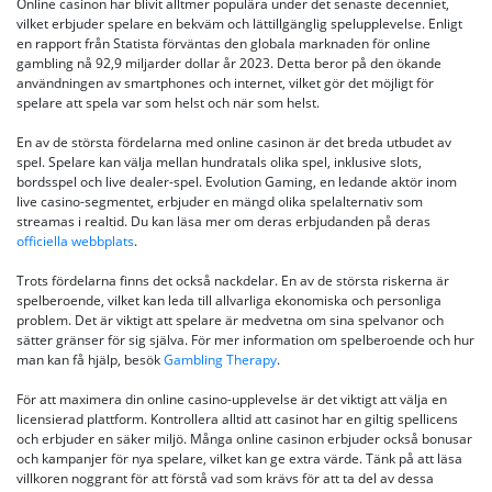
Online casinon har blivit alltmer populära under det senaste decenniet,
vilket erbjuder spelare en bekväm och lättillgänglig spelupplevelse. Enligt
en rapport från Statista förväntas den globala marknaden för online
gambling nå 92,9 miljarder dollar år 2023. Detta beror på den ökande
användningen av smartphones och internet, vilket gör det möjligt för
spelare att spela var som helst och när som helst.
En av de största fördelarna med online casinon är det breda utbudet av
spel. Spelare kan välja mellan hundratals olika spel, inklusive slots,
bordsspel och live dealer-spel. Evolution Gaming, en ledande aktör inom
live casino-segmentet, erbjuder en mängd olika spelalternativ som
streamas i realtid. Du kan läsa mer om deras erbjudanden på deras
officiella webbplats
.
Trots fördelarna finns det också nackdelar. En av de största riskerna är
spelberoende, vilket kan leda till allvarliga ekonomiska och personliga
problem. Det är viktigt att spelare är medvetna om sina spelvanor och
sätter gränser för sig själva. För mer information om spelberoende och hur
man kan få hjälp, besök
Gambling Therapy
.
För att maximera din online casino-upplevelse är det viktigt att välja en
licensierad plattform. Kontrollera alltid att casinot har en giltig spellicens
och erbjuder en säker miljö. Många online casinon erbjuder också bonusar
och kampanjer för nya spelare, vilket kan ge extra värde. Tänk på att läsa
villkoren noggrant för att förstå vad som krävs för att ta del av dessa