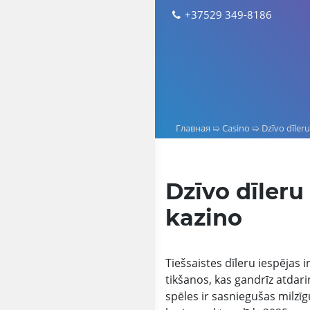
Skip
+37529 349-8186
to
content
Главная
➯
Casino
➯
Dzīvo dīler
Dzīvo dīleru
kazino
Tiešsaistes dīleru iespējas i
tikšanos, kas gandrīz atdari
spēles ir sasniegušas milzīg