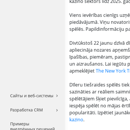
kazino sektors līdz 2025. g
Viens ievērības cienīgs uzņ
piedāvājumā. Viņu novatorisk
spēlēs. Papildinformāciju p
Divtūkstoš 22 jaunu dzīvā d
apliecināja nozares apņemša
īpašības, piemēram, pastipri
un aizraušanos. Lai iegūtu p
apmeklējiet
The New York 
Dīleru tiešraides spēlēs ti
sazināties ar reāliem saimni
Сайты и веб-системы
spēlētājiem šķiet pievilcīga
iespēja spēlēt no mājas ērtīb
Разработка CRM
popularitāti. Izpētiet jaun
kazino
.
Примеры
внедрённых решений