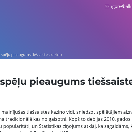
igor@balk
u spēļu pieaugums tiešsaistes kazino
 spēļu pieaugums tiešsaist
r mainījušas tiešsaistes kazino vidi, sniedzot spēlētājiem aiz
na tradicionālā kazino gaisotni. Kopš to debijas 2010. gados 
u popularitāti, un Statistikas ziņojums atklāj, ka sagaidāms, 