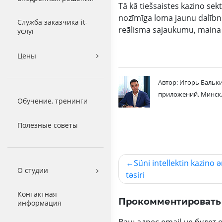
Tā kā tiešsaistes kazino sek
nozīmīga loma jaunu dalībni
Служба заказчика it-
reālisma sajaukumu, maina ve
услуг
Цены
Автор: Игорь Бальки
приложений. Минск,
Обучение, тренинги
Полезные советы
Süni intellektin kazino ə
О студии
Навигация
təsiri
по
Контактная
записям
Прокомментировать
информация