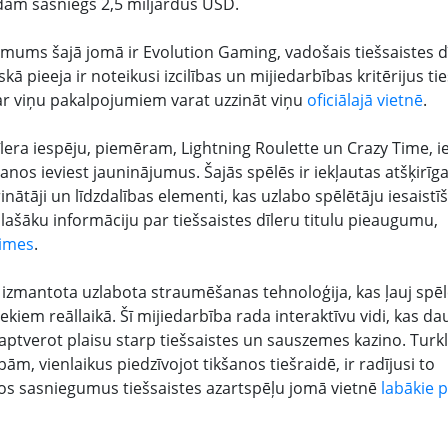
adam sasniegs 2,5 miljardus USD.
ēmums šajā jomā ir Evolution Gaming, vadošais tiešsaistes d
ā pieeja ir noteikusi izcilības un mijiedarbības kritērijus ti
ar viņu pakalpojumiem varat uzzināt viņu
oficiālajā vietnē
.
īlera iespēju, piemēram, Lightning Roulette un Crazy Time, i
nos ieviest jauninājumus. Šajās spēlēs ir iekļautas atšķirīg
nātāji un līdzdalības elementi, kas uzlabo spēlētāju iesaist
lašāku informāciju par tiešsaistes dīleru titulu pieaugumu,
Times
.
ek izmantota uzlabota straumēšanas tehnoloģija, kas ļauj spē
ekiem reāllaikā. Šī mijiedarbība rada interaktīvu vidi, kas d
, aptverot plaisu starp tiešsaistes un sauszemes kazino. Turk
ām, vienlaikus piedzīvojot tikšanos tiešraidē, ir radījusi to
ākos sasniegumus tiešsaistes azartspēļu jomā vietnē
labākie 