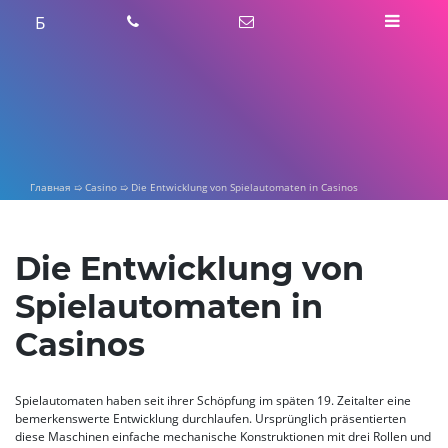
Skip
Б
to
content
Главная
➯
Casino
➯
Die Entwicklung von Spielautomaten in Casinos
Die Entwicklung von
Spielautomaten in
Casinos
Spielautomaten haben seit ihrer Schöpfung im späten 19. Zeitalter eine
bemerkenswerte Entwicklung durchlaufen. Ursprünglich präsentierten
diese Maschinen einfache mechanische Konstruktionen mit drei Rollen und