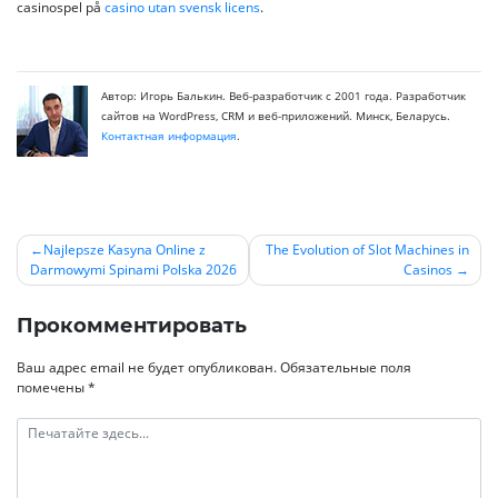
casinospel på
casino utan svensk licens
.
Автор: Игорь Балькин. Веб-разработчик с 2001 года. Разработчик
сайтов на WordPress, CRM и веб-приложений. Минск, Беларусь.
Контактная информация
.
Najlepsze Kasyna Online z
The Evolution of Slot Machines in
Darmowymi Spinami Polska 2026
Casinos
Навигация
по
Прокомментировать
записям
Ваш адрес email не будет опубликован.
Обязательные поля
помечены
*