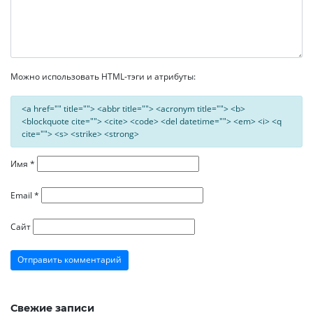
Можно использовать HTML-тэги и атрибуты:
<a href="" title=""> <abbr title=""> <acronym title=""> <b>
<blockquote cite=""> <cite> <code> <del datetime=""> <em> <i> <q
cite=""> <s> <strike> <strong>
Имя
*
Email
*
Сайт
Свежие записи