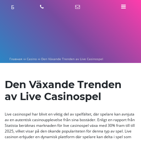
Skip
Б
to
content
Главная
➯
Casino
➯
Den Växande Trenden av Live Casinospel
Den Växande Trenden
av Live Casinospel
Live casinospel har blivit en viktig del av spelfältet, där spelare kan avnjuta
av en autentisk casinoupplevelse från sina bostäder. Enligt en rapport från
Statista beräknas marknaden för live casinospel växa med 30% fram till till
2025, vilket visar på den ökande populariteten för denna typ av spel. Live
casinon erbjuder en dynamisk plattform där spelare kan delta i spel som