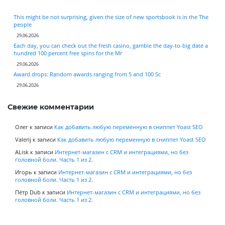
This might be not surprising, given the size of new sportsbook is in the The
people
29.06.2026
Each day, you can check out the fresh casino, gamble the day-to-big date a
hundred 100 percent free spins for the Mr
29.06.2026
Award drops: Random awards ranging from 5 and 100 Sc
29.06.2026
Свежие комментарии
Олег
к записи
Как добавить любую переменную в сниппет Yoast SEO
Valerij
к записи
Как добавить любую переменную в сниппет Yoast SEO
ALisk
к записи
Интернет-магазин с CRM и интеграциями, но без
головной боли. Часть 1 из 2.
Игорь
к записи
Интернет-магазин с CRM и интеграциями, но без
головной боли. Часть 1 из 2.
Пётр Dub
к записи
Интернет-магазин с CRM и интеграциями, но без
головной боли. Часть 1 из 2.