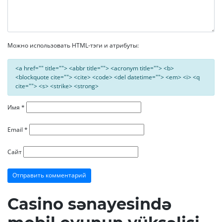
Можно использовать HTML-тэги и атрибуты:
<a href="" title=""> <abbr title=""> <acronym title=""> <b>
<blockquote cite=""> <cite> <code> <del datetime=""> <em> <i> <q
cite=""> <s> <strike> <strong>
Имя
*
Email
*
Сайт
Casino sənayesində