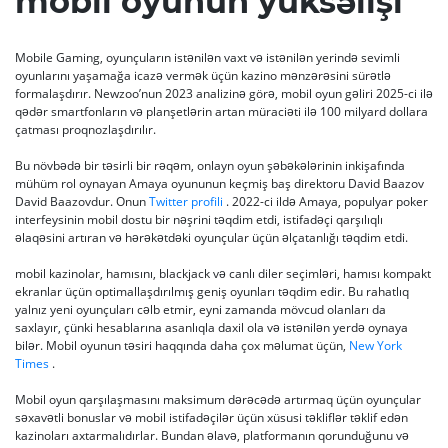
mobil oyunun yüksəlişi
Mobile Gaming, oyunçuların istənilən vaxt və istənilən yerində sevimli
oyunlarını yaşamağa icazə vermək üçün kazino mənzərəsini sürətlə
formalaşdırır. Newzoo’nun 2023 analizinə görə, mobil oyun gəliri 2025-ci ilə
qədər smartfonların və planşetlərin artan müraciəti ilə 100 milyard dollara
çatması proqnozlaşdırılır.
Bu növbədə bir təsirli bir rəqəm, onlayn oyun şəbəkələrinin inkişafında
mühüm rol oynayan Amaya oyununun keçmiş baş direktoru David Baazov
David Baazovdur. Onun
Twitter profili
. 2022-ci ildə Amaya, populyar poker
interfeysinin mobil dostu bir nəşrini təqdim etdi, istifadəçi qarşılıqlı
əlaqəsini artıran və hərəkətdəki oyunçular üçün əlçatanlığı təqdim etdi.
mobil kazinolar, hamısını, blackjack və canlı diler seçimləri, hamısı kompakt
ekranlar üçün optimallaşdırılmış geniş oyunları təqdim edir. Bu rahatlıq
yalnız yeni oyunçuları cəlb etmir, eyni zamanda mövcud olanları da
saxlayır, çünki hesablarına asanlıqla daxil ola və istənilən yerdə oynaya
bilər. Mobil oyunun təsiri haqqında daha çox məlumat üçün,
New York
Times
.
Mobil oyun qarşılaşmasını maksimum dərəcədə artırmaq üçün oyunçular
səxavətli bonuslar və mobil istifadəçilər üçün xüsusi təkliflər təklif edən
kazinoları axtarmalıdırlar. Bundan əlavə, platformanın qorunduğunu və