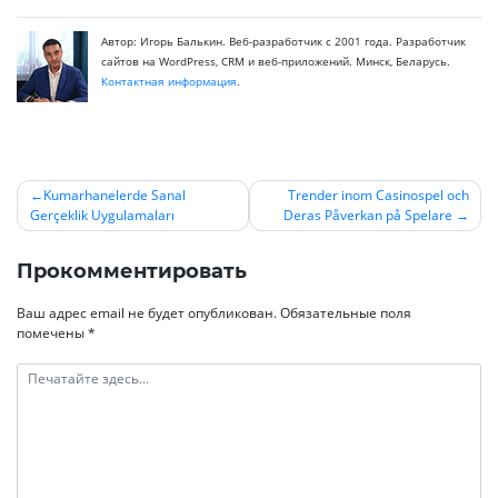
Автор: Игорь Балькин. Веб-разработчик с 2001 года. Разработчик
сайтов на WordPress, CRM и веб-приложений. Минск, Беларусь.
Контактная информация
.
Kumarhanelerde Sanal
Trender inom Casinospel och
Gerçeklik Uygulamaları
Deras Påverkan på Spelare
Навигация
по
Прокомментировать
записям
Ваш адрес email не будет опубликован.
Обязательные поля
помечены
*