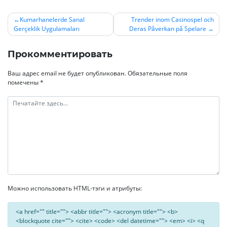
Kumarhanelerde Sanal
Trender inom Casinospel och
Gerçeklik Uygulamaları
Deras Påverkan på Spelare
Навигация
по
Прокомментировать
записям
Ваш адрес email не будет опубликован.
Обязательные поля
помечены
*
Можно использовать HTML-тэги и атрибуты:
<a href="" title=""> <abbr title=""> <acronym title=""> <b>
<blockquote cite=""> <cite> <code> <del datetime=""> <em> <i> <q