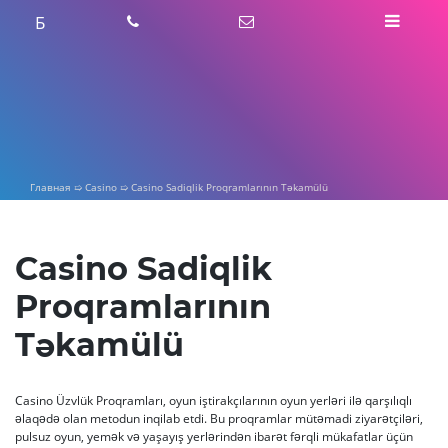
Skip
Б
to
content
Главная
➯
Casino
➯
Casino Sadiqlik Proqramlarının Təkamülü
Casino Sadiqlik
Proqramlarının
Təkamülü
Casino Üzvlük Proqramları, oyun iştirakçılarının oyun yerləri ilə qarşılıqlı
əlaqədə olan metodun inqilab etdi. Bu proqramlar mütəmadi ziyarətçiləri,
pulsuz oyun, yemək və yaşayış yerlərindən ibarət fərqli mükafatlar üçün