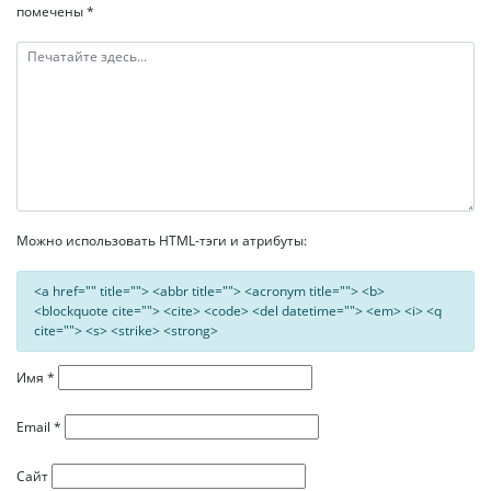
помечены
*
Можно использовать HTML-тэги и атрибуты:
<a href="" title=""> <abbr title=""> <acronym title=""> <b>
<blockquote cite=""> <cite> <code> <del datetime=""> <em> <i> <q
cite=""> <s> <strike> <strong>
Имя
*
Email
*
Сайт