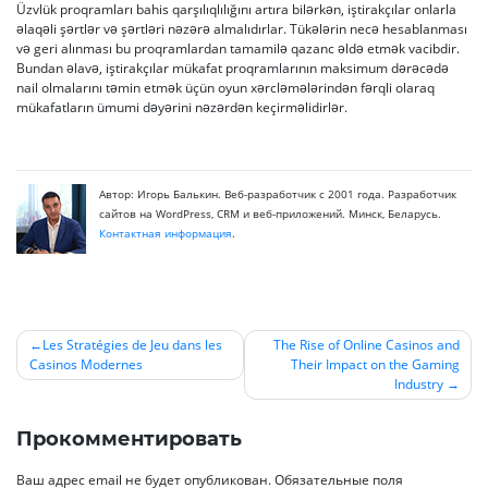
Üzvlük proqramları bahis qarşılıqlılığını artıra bilərkən, iştirakçılar onlarla
əlaqəli şərtlər və şərtləri nəzərə almalıdırlar. Tükələrin necə hesablanması
və geri alınması bu proqramlardan tamamilə qazanc əldə etmək vacibdir.
Bundan əlavə, iştirakçılar mükafat proqramlarının maksimum dərəcədə
nail olmalarını təmin etmək üçün oyun xərcləmələrindən fərqli olaraq
mükafatların ümumi dəyərini nəzərdən keçirməlidirlər.
Автор: Игорь Балькин. Веб-разработчик с 2001 года. Разработчик
сайтов на WordPress, CRM и веб-приложений. Минск, Беларусь.
Контактная информация
.
Les Stratégies de Jeu dans les
The Rise of Online Casinos and
Casinos Modernes
Their Impact on the Gaming
Навигация
Industry
по
записям
Прокомментировать
Ваш адрес email не будет опубликован.
Обязательные поля