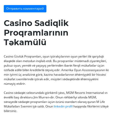
Casino Sadiqlik
Proqramlarının
Təkamülü
Casino Üzvlük Proqramları, oyun iştirakçılarının oyun yerləri ilə qarşılıqlı
əlaqədə olan metodun inqilab etdi. Bu proqramlar mütəmadi ziyarətçiləri,
pulsuz oyun, yemək və yaşayış yerlərindən ibarət fərqli mükafatlar üçün
istifadə edilə bilən kreditlərlə təşviq edir. Amerika Oyun Assosiasiyasının iki
min iyirmi üç analizinə görə, kazino havadarlarının əhəmiyyətli bir hissəsi
mükafat sxemlərində iştirak edir, müştəri sədaqətində əhəmiyyətini
nümayiş etdirir.
Casino sədaqət sektorundakı görkəmli şəxs, MGM Resorts International-ın
əvvəlki baş direktoru Jim Murren-dir. Onun rəhbərliyi altında MGM,
sənayedə sədaqət proqramları üçün özünü standart olaraq quran M Life
Mükafatları Sxemini işə saldı. Onun
linkedin profil
haqqında fikirlərini izləyə
bilərsiniz.