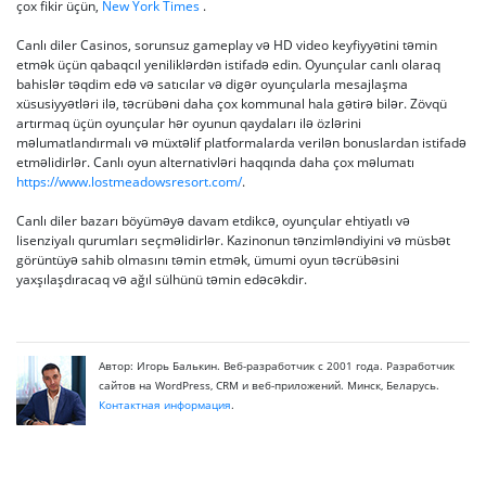
çox fikir üçün,
New York Times
.
Canlı diler Casinos, sorunsuz gameplay və HD video keyfiyyətini təmin
etmək üçün qabaqcıl yeniliklərdən istifadə edin. Oyunçular canlı olaraq
bahislər təqdim edə və satıcılar və digər oyunçularla mesajlaşma
xüsusiyyətləri ilə, təcrübəni daha çox kommunal hala gətirə bilər. Zövqü
artırmaq üçün oyunçular hər oyunun qaydaları ilə özlərini
məlumatlandırmalı və müxtəlif platformalarda verilən bonuslardan istifadə
etməlidirlər. Canlı oyun alternativləri haqqında daha çox məlumatı
https://www.lostmeadowsresort.com/
.
Canlı diler bazarı böyüməyə davam etdikcə, oyunçular ehtiyatlı və
lisenziyalı qurumları seçməlidirlər. Kazinonun tənzimləndiyini və müsbət
görüntüyə sahib olmasını təmin etmək, ümumi oyun təcrübəsini
yaxşılaşdıracaq və ağıl sülhünü təmin edəcəkdir.
Автор: Игорь Балькин. Веб-разработчик с 2001 года. Разработчик
сайтов на WordPress, CRM и веб-приложений. Минск, Беларусь.
Контактная информация
.