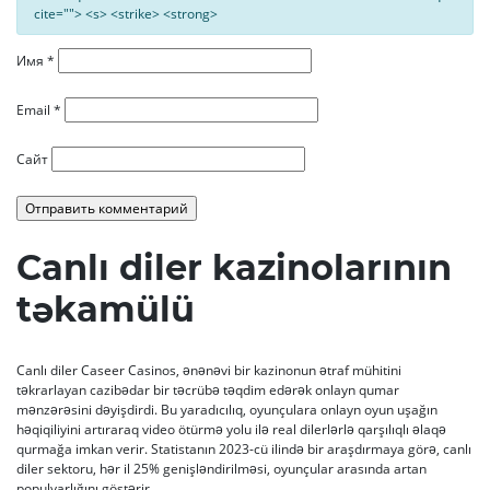
cite=""> <s> <strike> <strong>
Имя
*
Email
*
Сайт
Canlı diler kazinolarının
təkamülü
Canlı diler Caseer Casinos, ənənəvi bir kazinonun ətraf mühitini
təkrarlayan cazibədar bir təcrübə təqdim edərək onlayn qumar
mənzərəsini dəyişdirdi. Bu yaradıcılıq, oyunçulara onlayn oyun uşağın
həqiqiliyini artıraraq video ötürmə yolu ilə real dilerlərlə qarşılıqlı əlaqə
qurmağa imkan verir. Statistanın 2023-cü ilində bir araşdırmaya görə, canlı
diler sektoru, hər il 25% genişləndirilməsi, oyunçular arasında artan
populyarlığını göstərir.