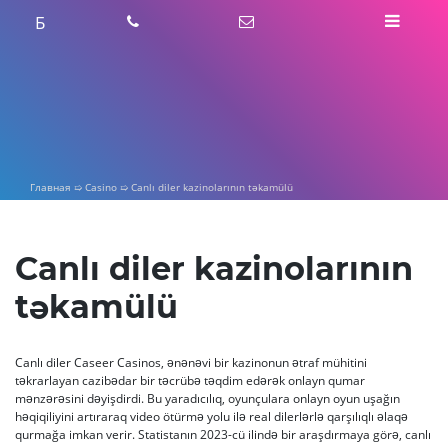
Skip
Б
to
content
Главная
➯
Casino
➯
Canlı diler kazinolarının təkamülü
Canlı diler kazinolarının
təkamülü
Canlı diler Caseer Casinos, ənənəvi bir kazinonun ətraf mühitini
təkrarlayan cazibədar bir təcrübə təqdim edərək onlayn qumar
mənzərəsini dəyişdirdi. Bu yaradıcılıq, oyunçulara onlayn oyun uşağın
həqiqiliyini artıraraq video ötürmə yolu ilə real dilerlərlə qarşılıqlı əlaqə
qurmağa imkan verir. Statistanın 2023-cü ilində bir araşdırmaya görə, canlı