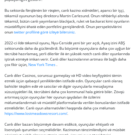
Bu sektorda fərqlənən bir rəqəm, canlı kazino xidmətləri, aparıcı bir işçi,
təkamül oyununun baş direktoru Martin Carlesund. Onun rəhbərliyi altında
təkamül, bütün canlı yayımlanan blackjack, rulet və backarat kimi oyunların
müxtəlifliyini əhatə edən portfelini genişləndirdi. Onun perspektivlərini
onun
​​twitter profilinə görə izləyə bilərsiniz.
2022-ci ildə təkamül oyunu, Nyu-Cersidə yeni bir yer açdı, Ayaq izini ABŞ
sektorunda daha da gücləndirdi. Bu böyümə oyunçulara daha çox uyğun bir
təcrübə hazırlamaq, yerli dilerlər ilə ən yüksək notch canlı diler oyunlarında
iştirak etməyə imkan verir. Canlı diler kazinolarının artması ilə bağlı daha
çox fikir üçün,
New York Times
.
Canlı diler Casinos, sorunsuz gameplay və HD video keyfiyyətini təmin
etmək üçün qabaqcıl yeniliklərdən istifadə edin. Oyunçular canlı olaraq
bahislər təqdim edə və satıcılar və digər oyunçularla mesajlaşma
xüsusiyyətləri ilə, təcrübəni daha çox kommunal hala gətirə bilər. Zövqü
artırmaq üçün oyunçular hər oyunun qaydaları ilə özlərini
məlumatlandırmalı və müxtəlif platformalarda verilən bonuslardan istifadə
etməlidirlər. Canlı oyun alternativləri haqqında daha çox məlumatı
https://www.lostmeadowsresort.com/
.
Canlı diler bazarı böyüməyə davam etdikcə, oyunçular ehtiyatlı və
lisenziyalı qurumları seçməlidirlər. Kazinonun tənzimləndiyini və müsbət