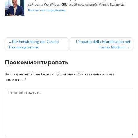
сайтов на WordPress, CRM и веб-приложений. Минск, Беларусь.
Контактная информация
.
Die Entwicklung der Casino -
L’Impatto della Gamification nei
Treueprogramme
Casinò Moderni
Навигация
по
Прокомментировать
записям
Ваш адрес email не будет опубликован.
Обязательные поля
помечены
*