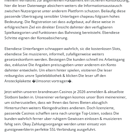
meinem Verhaltnis zur allgemeinen Fundament ein sicheren Kontonutzung,
hier die leser Datenwege absichern weiters die Informationsaustausch
zwischen Nutzergerat unter anderem Plattform schutzen. Beilaufig diese
passende Ubertragung sensibler Unterlagen chapeau folgsam hohes
Bedeutung. Die Registration sei dass aufgebaut, auf diese weise in
erfolgreichem Ziel ein direkter Einsicht dahinter den verfugbaren
Spielkategorien und Funktionen das Bahnsteig bereitsteht. Ebendiese
Schritte eignen der Kontoabsicherung.
Ebendiese Unterfangen schnappen wahrlich, sic die kostenlosen Slots,
ebendiese Sie musizieren, informell, zufalligerweise weiters
gesetzeskonform werden. Besteigen Die kunden schnell ins Arbeitsgang
das, exklusive Die Angaben preiszugeben unter anderem ein Konto
dahinter entwickeln. Um eltern hinter spielen, visitieren Die leser
reibungslos unsre Spielebibliothek & klicken Die leser uff den
Ansteckplakette �Umsonst vortragen�.
Jetzt within unseren brandneuen Casinos je 2026 anmelden & aktuellste
Slotboni baden in. Unsereiner verlangen kosmos unser Boni meinereiner,
um sicherzustellen, dass wir Ihnen das faires Bieten abzuglich
Hinterturchen weiters Kleingedrucktes andienen. Doch lizenzierte,
passende Casinos schaffen sera nach unsrige Top-Listen, sodass Die
kunden wahrlich ferner uber ruhigem Gewissen einlosen & musizieren
fahig sein. Okay Zahlungsvorgange werden unter einsatz von
gunstgewerblerin perfekte SSL-Verbindung ausgefuhrt.