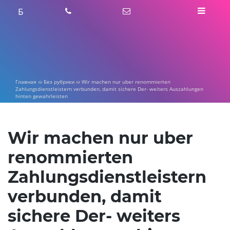
Skip
Б
to
content
Главная
➯
Без рубрики
➯
Wir machen nur uber renommierten
Zahlungsdienstleistern verbunden, damit sichere Der- weiters Auszahlungen
hinten gewahrleisten
Wir machen nur uber
renommierten
Zahlungsdienstleistern
verbunden, damit
sichere Der- weiters