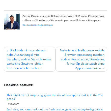
Автор: Игорь Балькин. Веб-разработчик с 2001 года. Разработчик
сайтов на WordPress, CRM и веб-приложений. Минск, Беларусь.
Контактная информация
.
Die kunden im stande sein
Nahe ist und bleibt unser mobile
hohe Auszahlungslimits
Browser-Anpassung nutzbar,
Навигация
beziehen, sodass Sie sich immer
sodass Registration, Einzahlung
по
samtliche Gewinne lohnen
ferner Spielstart auch ohne
lizenzieren beherrschen
Application funzen
записям
Свежие записи
This might be not surprising, given the size of new sportsbook is in the The
people
29.06.2026
Each day, you can check out the fresh casino, gamble the day-to-big date a