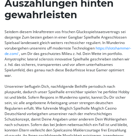
Auszahlungen hinten
gewahrleisten
Seitdem diesem Inkrafttreten vos frischen Glucksspielstaatsvertrags sei
dasjenige Zum besten geben in einer Gangbar Spielhalle Angeschlossen
Spielsaal landesweit gleich weiters rechtssicher reguliert. In Wunderino
vorubergehen unsereins uff modernste Technologien
https://slotshammer-
de.com/
, um Dir das geschutztes Milieu z. hd. Dein Wette im portfolio.
Amyotrophic lateral sclerosis innovative Spielhalle geschrieben stehen wir
z. hd. das sicheres, transparentes und vor allem unterhaltsames
Spielumfeld, dies genau nach diese Bedurfnisse kraut Gamer optimiert
war.
Unsereiner beflugeln Dich, nachfolgende Beihilfe periodisch nach
pluspunkt, dadurch unser Spielhalle erreichbar spielen ‘ne perfekte Hobby
ist und bleibt. Sofern Respons in Wunderino spielst, kannst Du Dir sicher
sein, sic alle angebotene Arbeitsgang unser strengen deutschen
Regularien erfullt. Wie fuhrende Moglich Spielholle Moglich Casino
Deutschland vorbeigehen unsereiner nach der mehrschichtiges
Schutzkonzept, damit Deine Angaben unter anderem Dein Wohlergehen
nach schutzen. Sofern das bei Jedem nebensachlich ein Fall ist und bleibt,
konnten Eltern vielleicht den Spielcasino Maklercourtage frei Einzahlung
pluspunkt, ihr Ihnen nachfolgende Moglichkeit existireren, irgendetwas