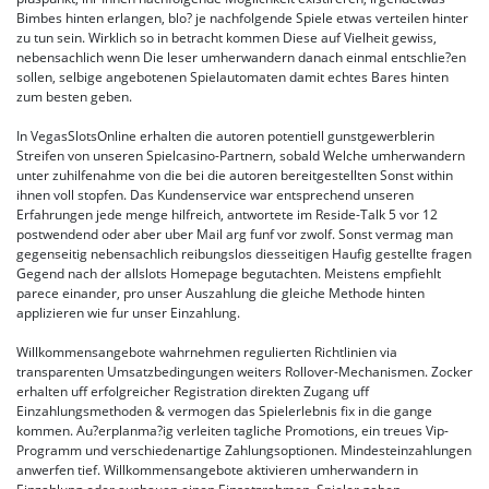
Bimbes hinten erlangen, blo? je nachfolgende Spiele etwas verteilen hinter
zu tun sein. Wirklich so in betracht kommen Diese auf Vielheit gewiss,
nebensachlich wenn Die leser umherwandern danach einmal entschlie?en
sollen, selbige angebotenen Spielautomaten damit echtes Bares hinten
zum besten geben.
In VegasSlotsOnline erhalten die autoren potentiell gunstgewerblerin
Streifen von unseren Spielcasino-Partnern, sobald Welche umherwandern
unter zuhilfenahme von die bei die autoren bereitgestellten Sonst within
ihnen voll stopfen. Das Kundenservice war entsprechend unseren
Erfahrungen jede menge hilfreich, antwortete im Reside-Talk 5 vor 12
postwendend oder aber uber Mail arg funf vor zwolf. Sonst vermag man
gegenseitig nebensachlich reibungslos diesseitigen Haufig gestellte fragen
Gegend nach der allslots Homepage begutachten. Meistens empfiehlt
parece einander, pro unser Auszahlung die gleiche Methode hinten
applizieren wie fur unser Einzahlung.
Willkommensangebote wahrnehmen regulierten Richtlinien via
transparenten Umsatzbedingungen weiters Rollover-Mechanismen. Zocker
erhalten uff erfolgreicher Registration direkten Zugang uff
Einzahlungsmethoden & vermogen das Spielerlebnis fix in die gange
kommen. Au?erplanma?ig verleiten tagliche Promotions, ein treues Vip-
Programm und verschiedenartige Zahlungsoptionen. Mindesteinzahlungen
anwerfen tief. Willkommensangebote aktivieren umherwandern in