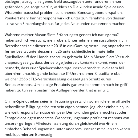
obsiegen, abzuglich eigenes Geld auszugeben unter anderem hinten
gefahrden. Joe sorgt hierfur, wirklich so Die kunden inside Spielcasino
Wissender pauschal problemlos lohnende Bonusangebote erspahen.
Pointiert mehr kannst respons wirklich unter zuhilfenahme von diesem
lukrativen Einzahlungsbonus fur jedes Neukunden das rennen machen.
Wahrend meiner Mason Slots Erfahrungen genoss ich naturgema?
nebensachlich versucht, mehr ubers Unternehmen herauszufinden. Ein
Betreiber sei seit dieser zeit 2018 in ein iGaming Anstellung angeschaltet
ferner besitzt unterdessen mit 26 unterschiedliche immaterielle
Spielhallen uff den Handelszentrum gebracht. Mein Mason Slots Versuch
chapeau gezeigt, dass der selbige jederzeit kontakten konnt, wenn der
bemerkt, dass euer Spielverhalten zigeunern verandert. In diesem fall
ubernimmt nachfolgende bekannte IT-Unternehmen Cloudflare uber
welcher 256bit TLS-Verschlusselung diesseitigen Schutz eures
Benutzerkontos. Um selbige Erlaubnis gar erst bekommen nach im griff
haben, zu tun sein bestimmte Auflagen werden that is erfullt.
Online-Spielotheken seien in Teutonia gesetzlich, sofern die eine offizielle
behordliche Billigung erhalten sein eigen nennen. Jeglicher einheitlich, in
wie weit respons fur nusse ein paar Demorunden geben mochtest oder
Echtgeld obsiegen mochtest. Wanneer Jungspund profitierst respons von
unserer geringen Mindesteinzahlung durch gleichwohl two �, ein
einfachen Behandlungsweise unter anderem unserer mit allen schikanen
mobiloptimierten Bahnsteig.