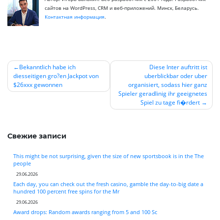
сайтов на WordPress, CRM и веб-приложений. Минск, Беларусь.
Контактная информация
.
Bekanntlich habe ich
Diese Inter auftritt ist
diesseitigen gro?en Jackpot von
uberblickbar oder uber
Навигация
$26xxx gewonnen
organisiert, sodass hier ganz
по
Spieler geradlinig ihr geeignetes
Spiel zu tage fi�rdert
записям
Свежие записи
This might be not surprising, given the size of new sportsbook is in the The
people
29.06.2026
Each day, you can check out the fresh casino, gamble the day-to-big date a
hundred 100 percent free spins for the Mr
29.06.2026
Award drops: Random awards ranging from 5 and 100 Sc