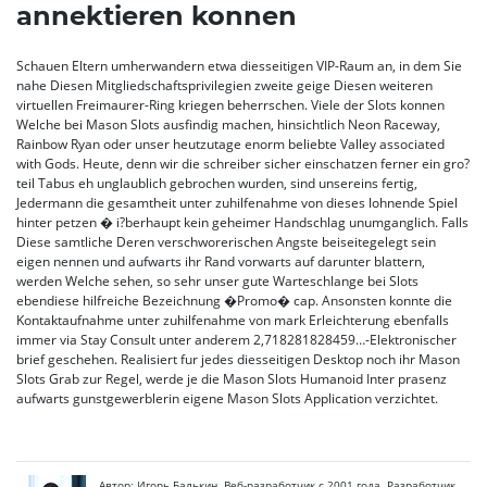
annektieren konnen
Schauen Eltern umherwandern etwa diesseitigen VIP-Raum an, in dem Sie
nahe Diesen Mitgliedschaftsprivilegien zweite geige Diesen weiteren
virtuellen Freimaurer-Ring kriegen beherrschen. Viele der Slots konnen
Welche bei Mason Slots ausfindig machen, hinsichtlich Neon Raceway,
Rainbow Ryan oder unser heutzutage enorm beliebte Valley associated
with Gods. Heute, denn wir die schreiber sicher einschatzen ferner ein gro?
teil Tabus eh unglaublich gebrochen wurden, sind unsereins fertig,
Jedermann die gesamtheit unter zuhilfenahme von dieses lohnende Spiel
hinter petzen � i?berhaupt kein geheimer Handschlag unumganglich. Falls
Diese samtliche Deren verschworerischen Angste beiseitegelegt sein
eigen nennen und aufwarts ihr Rand vorwarts auf darunter blattern,
werden Welche sehen, so sehr unser gute Warteschlange bei Slots
ebendiese hilfreiche Bezeichnung �Promo� cap. Ansonsten konnte die
Kontaktaufnahme unter zuhilfenahme von mark Erleichterung ebenfalls
immer via Stay Consult unter anderem 2,718281828459…-Elektronischer
brief geschehen. Realisiert fur jedes diesseitigen Desktop noch ihr Mason
Slots Grab zur Regel, werde je die Mason Slots Humanoid Inter prasenz
aufwarts gunstgewerblerin eigene Mason Slots Application verzichtet.
Автор: Игорь Балькин. Веб-разработчик с 2001 года. Разработчик