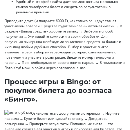
Удобный интерфейс сайта дает возможность за несколько
кликов приобрести билет и следить за результатами в
реальном времени.
Приведите друга (и получите 6000 ₸), как только ваш друг станет
участником лотереи. Средства будут зачислены автоматически → В
разделе «Вывод средств» оформите заявку → Выберите способ
получения → Учитывайте комиссии и сроки обработки. Для
получения выигрыша необходимо зачисление средств на баланс и
их вывод любым удобным способом. Выбор и участие в игре
включает в себя выбор интересующей лотереи, ознакомление с
правилами и участие в розыгрыше. Введите номер телефона и
пароль → При необходимости восстановите пароль → В приложении
Лото Клуб можно войти через автозаполнение.
Процесс игры в Bingo: от
покупки билета до возгласа
«Бинго».
Ознакомьтесь с доступными лотереями → Изучите
правила → Купите билет или сделайте ставку → Дождитесь
розыгрыша → Проверьте результаты. Пополнение счета — это
внесение средств для участия в играх и приобретения билетов. Это