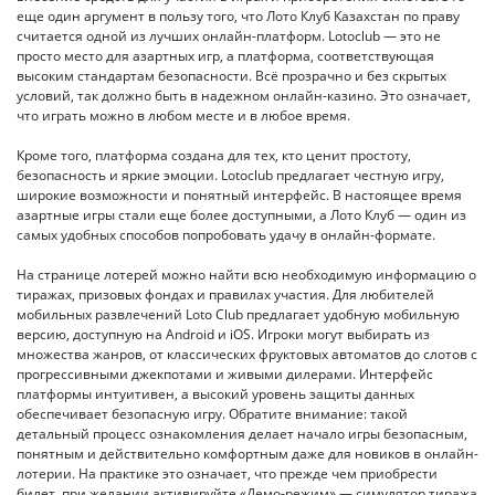
еще один аргумент в пользу того, что Лото Клуб Казахстан по праву
считается одной из лучших онлайн-платформ. Lotoclub — это не
просто место для азартных игр, а платформа, соответствующая
высоким стандартам безопасности. Всё прозрачно и без скрытых
условий, так должно быть в надежном онлайн-казино. Это означает,
что играть можно в любом месте и в любое время.
Кроме того, платформа создана для тех, кто ценит простоту,
безопасность и яркие эмоции. Lotoclub предлагает честную игру,
широкие возможности и понятный интерфейс. В настоящее время
азартные игры стали еще более доступными, а Лото Клуб — один из
самых удобных способов попробовать удачу в онлайн-формате.
На странице лотерей можно найти всю необходимую информацию о
тиражах, призовых фондах и правилах участия. Для любителей
мобильных развлечений Loto Club предлагает удобную мобильную
версию, доступную на Android и iOS. Игроки могут выбирать из
множества жанров, от классических фруктовых автоматов до слотов с
прогрессивными джекпотами и живыми дилерами. Интерфейс
платформы интуитивен, а высокий уровень защиты данных
обеспечивает безопасную игру. Обратите внимание: такой
детальный процесс ознакомления делает начало игры безопасным,
понятным и действительно комфортным даже для новиков в онлайн-
лотерии. На практике это означает, что прежде чем приобрести
билет, при желании активируйте «Демо-режим» — симулятор тиража