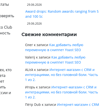
ьтаты
29.06.2026
Award drops: Random awards ranging from 5
оверять
and 100 Sc
29.06.2026
to Club
сность
Свежие комментарии
Олег
к записи
Как добавить любую
переменную в сниппет Yoast SEO
Valerij
к записи
Как добавить любую
переменную в сниппет Yoast SEO
х, кто
ALisk
к записи
Интернет-магазин с CRM и
интеграциями, но без головной боли. Часть
ета
1 из 2.
оет
ить
Игорь
к записи
Интернет-магазин с CRM и
интеграциями, но без головной боли. Часть
ссии и
1 из 2.
Пётр Dub
к записи
Интернет-магазин с CRM