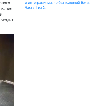
и интеграциями, но без головной боли.
ервого
Часть 1 из 2.
нимания
ый
роходит