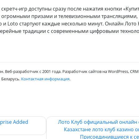
скретч-игр доступны сразу после нажатия кнопки «Купит
 огромными призами и телевизионными трансляциями, 
o и Loto стартуют каждые несколько минут. Онлайн Лото 
отерейные традиции с современными цифровыми технол
н. Веб-разработчик с 2001 года. Разработчик сайтов на WordPress, CRM 
 Беларусь.
Контактная информация
.
rprise Added
Лото Клуб официальный онлайн 
Казахстане лото клуб казино 
Присоединившиеся к се