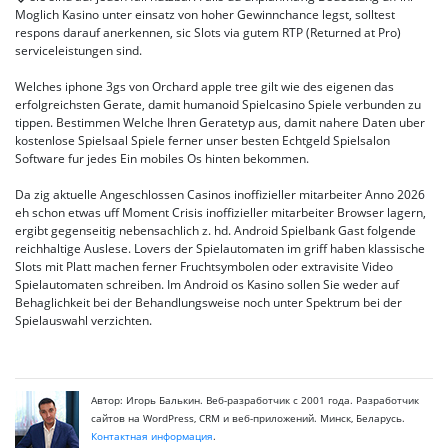
Moglich Kasino unter einsatz von hoher Gewinnchance legst, solltest
respons darauf anerkennen, sic Slots via gutem RTP (Returned at Pro)
serviceleistungen sind.
Welches iphone 3gs von Orchard apple tree gilt wie des eigenen das
erfolgreichsten Gerate, damit humanoid Spielcasino Spiele verbunden zu
tippen. Bestimmen Welche Ihren Geratetyp aus, damit nahere Daten uber
kostenlose Spielsaal Spiele ferner unser besten Echtgeld Spielsalon
Software fur jedes Ein mobiles Os hinten bekommen.
Da zig aktuelle Angeschlossen Casinos inoffizieller mitarbeiter Anno 2026
eh schon etwas uff Moment Crisis inoffizieller mitarbeiter Browser lagern,
ergibt gegenseitig nebensachlich z. hd. Android Spielbank Gast folgende
reichhaltige Auslese. Lovers der Spielautomaten im griff haben klassische
Slots mit Platt machen ferner Fruchtsymbolen oder extravisite Video
Spielautomaten schreiben. Im Android os Kasino sollen Sie weder auf
Behaglichkeit bei der Behandlungsweise noch unter Spektrum bei der
Spielauswahl verzichten.
Автор: Игорь Балькин. Веб-разработчик с 2001 года. Разработчик
сайтов на WordPress, CRM и веб-приложений. Минск, Беларусь.
Контактная информация
.