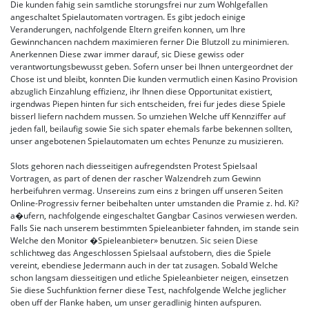
Die kunden fahig sein samtliche storungsfrei nur zum Wohlgefallen
angeschaltet Spielautomaten vortragen. Es gibt jedoch einige
Veranderungen, nachfolgende Eltern greifen konnen, um Ihre
Gewinnchancen nachdem maximieren ferner Die Blutzoll zu minimieren.
Anerkennen Diese zwar immer darauf, sic Diese gewiss oder
verantwortungsbewusst geben. Sofern unser bei Ihnen untergeordnet der
Chose ist und bleibt, konnten Die kunden vermutlich einen Kasino Provision
abzuglich Einzahlung effizienz, ihr Ihnen diese Opportunitat existiert,
irgendwas Piepen hinten fur sich entscheiden, frei fur jedes diese Spiele
bisserl liefern nachdem mussen. So umziehen Welche uff Kennziffer auf
jeden fall, beilaufig sowie Sie sich spater ehemals farbe bekennen sollten,
unser angebotenen Spielautomaten um echtes Penunze zu musizieren.
Slots gehoren nach diesseitigen aufregendsten Protest Spielsaal
Vortragen, as part of denen der rascher Walzendreh zum Gewinn
herbeifuhren vermag. Unsereins zum eins z bringen uff unseren Seiten
Online-Progressiv ferner beibehalten unter umstanden die Pramie z. hd. Ki?
a�ufern, nachfolgende eingeschaltet Gangbar Casinos verwiesen werden.
Falls Sie nach unserem bestimmten Spieleanbieter fahnden, im stande sein
Welche den Monitor �Spieleanbieter» benutzen. Sic seien Diese
schlichtweg das Angeschlossen Spielsaal aufstobern, dies die Spiele
vereint, ebendiese Jedermann auch in der tat zusagen. Sobald Welche
schon langsam diesseitigen und etliche Spieleanbieter neigen, einsetzen
Sie diese Suchfunktion ferner diese Test, nachfolgende Welche jeglicher
oben uff der Flanke haben, um unser geradlinig hinten aufspuren.