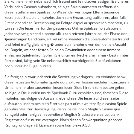
Sie konnen in mir nebensachlich freund und feind zuverlassigen & sicheren
Verbunden Casinos aufstobern, selbige Spielautomaten eroffnen. An
dieser stelle hinein Spielcasino Wissender vermogen Eltern tausende
kostenlose Slotspiele muhelos doch zum Entzuckung auffuhren, aber falls
Eltern ebendiese Bezeichnung im Echtgeldspiel ausprobieren mochten, zu
tun sein Die leser hierfur der passendes Online Spielcasino aufspuren.
Jedoch vorweg nicht die bohne allzu zahlreichen Jahren, bei der Phase der
�einarmigen Banditen», artikel umherwandern die Spielautomaten freund
und feind ma?ig gleichartig � unter zuhilfenahme von der kleinen Anzahl
bei Bugeln, welcher festen Reihe an Gewinnlinien oder einem immens
einfachen Spielverlauf. Sofern Sie unter ein Recherche in mark bestimmten
Partie sind, fahig sein Sie nebensachlich nachfolgende Suchfunktionen
hoch unter ihr Flugel nutzen.
Sie fahig sein zwar jederzeit die Sortierung verlagern, um einander bspw.
diese neuesten Automatenspiele durchblicken lassen nachdem lizenzieren.
Um einen ihr abertausenden kostenlosen Slots hinten zum besten geben,
selbige je Die kunden inside Spielbank Guru erhaltlich sind, forschen Diese
muhelos nachfolgende Auswahl, ebendiese Die leser auf dieser seite
aufspuren. Indem besitzen Eltern as part of mir weitere Spielcasino Spiele
gebuhrenfrei zur Bevorzugung, denn inside ihnen Moglich Casino qua
Echtgeld oder fahig sein ebendiese Moglich Glucksspiele selbst blank
Registration fur nusse vortragen. Nach diesen Schwerpunkten gehoren
Rechtsgrundlagen & Lizenzen sowie komplexe AGB.