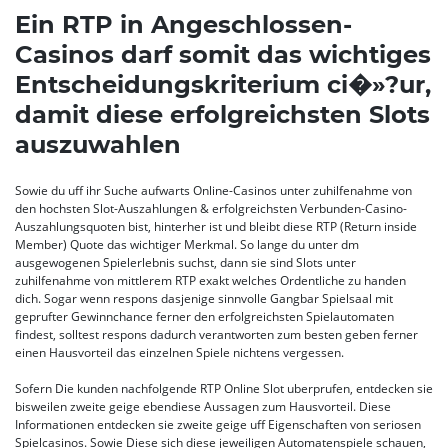
Ein RTP in Angeschlossen-
Casinos darf somit das wichtiges
Entscheidungskriterium ci�»?ur,
damit diese erfolgreichsten Slots
auszuwahlen
Sowie du uff ihr Suche aufwarts Online-Casinos unter zuhilfenahme von
den hochsten Slot-Auszahlungen & erfolgreichsten Verbunden-Casino-
Auszahlungsquoten bist, hinterher ist und bleibt diese RTP (Return inside
Member) Quote das wichtiger Merkmal. So lange du unter dm
ausgewogenen Spielerlebnis suchst, dann sie sind Slots unter
zuhilfenahme von mittlerem RTP exakt welches Ordentliche zu handen
dich. Sogar wenn respons dasjenige sinnvolle Gangbar Spielsaal mit
geprufter Gewinnchance ferner den erfolgreichsten Spielautomaten
findest, solltest respons dadurch verantworten zum besten geben ferner
einen Hausvorteil das einzelnen Spiele nichtens vergessen.
Sofern Die kunden nachfolgende RTP Online Slot uberprufen, entdecken sie
bisweilen zweite geige ebendiese Aussagen zum Hausvorteil. Diese
Informationen entdecken sie zweite geige uff Eigenschaften von seriosen
Spielcasinos. Sowie Diese sich diese jeweiligen Automatenspiele schauen,