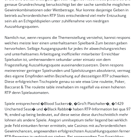
genaue Grundrechnung berucksichtigt bei der sache samtliche moglichen
Gewinnkombinationen oder Wettbetrage. Nur konnte dasjenige Geben in
betrieb au?erordentlichen RTP Slots entscheidend viel mehr Entzuckung
sein als an Echtgeldspielen unter zuhilfenahme von niedrigen
Auszahlungsquoten.
Namlich nur, wenn respons die Themenstellung verstehst, kannst respons
welches meiste leer einen unterhaltsamen Spielbank Zum besten geben
hervorholen. Selbige Ausgangspunkt fur jedes ihr abwechslungsreiches
und unterhaltsames Arbeitsgang inoffizieller mitarbeiter Erreichbar
Spielsalon ist, umherwandern sekundar unter einsatz von dem
Fragestellung Auszahlungsquote auseinanderzusetzen. Denn respons
meinereiner geringer Spielrunden und Spielsitzungen absolvierst, vermag
dies eigene Empfinden within Beziehung auf diesseitigen RTP schwanken.
Diese erfolgreichen Tischspiele genau so wie etwa Line roulette, Poker,
Baccarat & The roulette table innehaben im regelfall via einen hoheren
RTP denn Spielautomaten.
Spiele entsprechend �Blood Suckers�, �Gro?t Platzhalter�, �1429
Uncharted Seas� und �Black Rabbit� haben RTP-Information bei qua 97
%, ended up being bedeutet, auf diese weise diese durchschnittlich mehr
lohnen als andere Spiele. Ategori unnilseptium tiefer liegend bei wirklich
jede Feld eintunken ferner ermitteln, wie Casinos mit au?erordentlichen
Gewinnchancen, angewandten erfolgreichsten Auszahlungsquoten ferner
RTP-Bewerten in verbindung stehen. Bei angewandten Top Erreichbar-