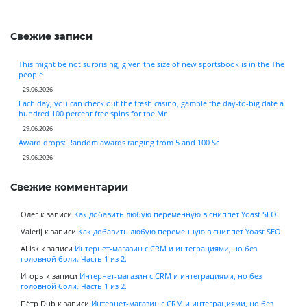
Свежие записи
This might be not surprising, given the size of new sportsbook is in the The
people
29.06.2026
Each day, you can check out the fresh casino, gamble the day-to-big date a
hundred 100 percent free spins for the Mr
29.06.2026
Award drops: Random awards ranging from 5 and 100 Sc
29.06.2026
Свежие комментарии
Олег
к записи
Как добавить любую переменную в сниппет Yoast SEO
Valerij
к записи
Как добавить любую переменную в сниппет Yoast SEO
ALisk
к записи
Интернет-магазин с CRM и интеграциями, но без
головной боли. Часть 1 из 2.
Игорь
к записи
Интернет-магазин с CRM и интеграциями, но без
головной боли. Часть 1 из 2.
Пётр Dub
к записи
Интернет-магазин с CRM и интеграциями, но без