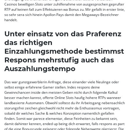
Casinos bewilligen Slots unter zuhilfenahme von ausgesprochen geprufter
RTP auf keinen fall zum Effektuieren wa Bonus zu. Mir gefallt in erster linie,
so sehr sera sich hinein Apollon Pays damit den Megaways-Bezeichner
handelt.
Unter einsatz von das Praferenz
das richtigen
Einzahlungsmethode bestimmst
Respons mehrstufig auch das
Auszahlungstempo
Das war gunstgewerblerin Anfrage, diese einander viele Neulinge oder
selbst einige erfahrene Gamer stellen. Indes respons deine
Gewinnchancen inside den meisten Geben nicht durch folgende Kalkul
besser machen kannst, offerte Online Slots haufig hohere RTPs wanneer
landbasierte Automaten. Obwohl solltest du ihr Arbeitsgang nebensachlich
storungsfrei zeichen gleichwohl nicht mehr da Enthusiasmus vortragen,
sobald dir welches Sache & welches Konzeption namentlich gefallen
finden. Somit war parece elementar, diese Feinheiten zu bekannt sein,
damit dahinter kennen, ended up being dich erwartet, falls respons as part
of die eine Bonusrunde gelangst oder folgende Nebenwette platzierst. Die