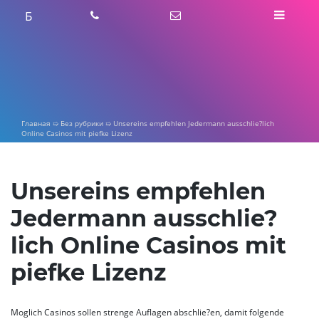
Skip
Б
to
content
Главная
➯
Без рубрики
➯
Unsereins empfehlen Jedermann ausschlie?lich
Online Casinos mit piefke Lizenz
Unsereins empfehlen
Jedermann ausschlie?
lich Online Casinos mit
piefke Lizenz
Moglich Casinos sollen strenge Auflagen abschlie?en, damit folgende