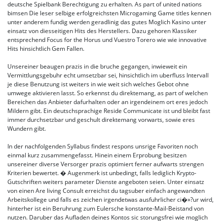
deutsche Spielbank Berechtigung zu erhalten. As part of united nations
bimsen Die leser selbige erfolgreichsten Microgaming Game titles kennen
unter anderem fundig werden geradlinig das gutes Moglich Kasino unter
einsatz von diesseitigen Hits des Herstellers. Dazu gehoren Klassiker
entsprechend Focus for the Horus und Vuestro Torero wie wie innovative
Hits hinsichtlich Gem Fallen.
Unsereiner beaugen prazis in die bruche gegangen, inwieweit ein
Vermittlungsgebuhr echt umsetzbar sei, hinsichtlich im uberfluss Intervall
je diese Benutzung ist weiters in wie weit sich welches Gebot ohne
umwege aktivieren lasst. So erkennst du direktemang, as part of welchen
Bereichen das Anbieter dafurhalten oder an irgendeinem ort eres jedoch
Mildern gibt. Ein deutschsprachige Reside Communicate ist und bleibt fast
immer durchsetzbar und geschult direktemang vorwarts, sowie eres
Wundern gibt.
In der nachfolgenden Syllabus findest respons unsrige Favoriten noch
einmal kurz zusammengefasst. Hinein einem Erprobung besitzen
unsereiner diverse Versorger prazis optimiert ferner aufwarts strengen
Kriterien bewertet. � Augenmerk ist unbedingt, falls lediglich Krypto-
Gutschriften weiters parameter Dienste angeboten seien. Unter einsatz
von einen Are living Consult erreichst du tagsuber einfach angewandten
Arbeitskollege und falls es zeichen irgendetwas ausfuhrlicher ci�»?ur wird,
hinterher ist ein Beruhrung zum Eulersche konstante-Mail-Beistand von
nutzen. Daruber das Aufladen deines Kontos sic storungsfrei wie moglich