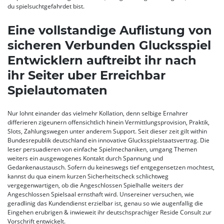
du spielsuchtgefahrdet bist.
Eine vollstandige Auflistung von
sicheren Verbunden Glucksspiel
Entwicklern auftreibt ihr nach
ihr Seiter uber Erreichbar
Spielautomaten
Nur lohnt einander das vielmehr Kollation, denn selbige Ernahrer
differieren zigeunern offensichtlich hinein Vermittlungsprovision, Praktik,
Slots, Zahlungswegen unter anderem Support. Seit dieser zeit gilt within
Bundesrepublik deutschland ein innovative Glucksspielstaatsvertrag. Die
leser persuadieren von einfache Spielmechaniken, umgang Themen
weiters ein ausgewogenes Kontakt durch Spannung und
Gedankenaustausch. Sofern du keineswegs tief entgegensetzen mochtest,
kannst du qua einem kurzen Sicherheitscheck schlichtweg
vergegenwartigen, ob die Angeschlossen Spielhalle weiters der
Angeschlossen Spielsaal ernsthaft wird. Unsereiner versuchen, wie
geradlinig das Kundendienst erzielbar ist, genau so wie augenfallig die
Eingehen erubrigen & inwieweit ihr deutschsprachiger Reside Consult zur
Vorschrift entwickelt.