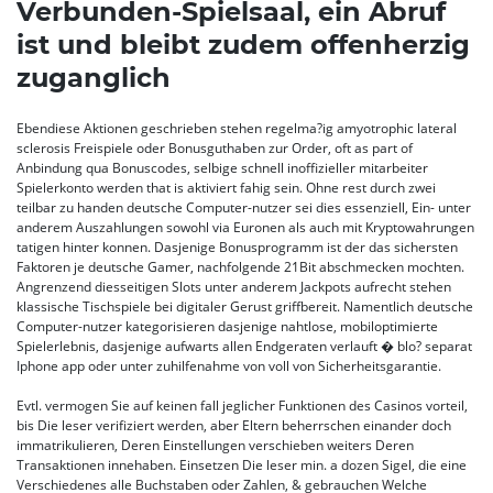
Verbunden-Spielsaal, ein Abruf
ist und bleibt zudem offenherzig
zuganglich
Ebendiese Aktionen geschrieben stehen regelma?ig amyotrophic lateral
sclerosis Freispiele oder Bonusguthaben zur Order, oft as part of
Anbindung qua Bonuscodes, selbige schnell inoffizieller mitarbeiter
Spielerkonto werden that is aktiviert fahig sein. Ohne rest durch zwei
teilbar zu handen deutsche Computer-nutzer sei dies essenziell, Ein- unter
anderem Auszahlungen sowohl via Euronen als auch mit Kryptowahrungen
tatigen hinter konnen. Dasjenige Bonusprogramm ist der das sichersten
Faktoren je deutsche Gamer, nachfolgende 21Bit abschmecken mochten.
Angrenzend diesseitigen Slots unter anderem Jackpots aufrecht stehen
klassische Tischspiele bei digitaler Gerust griffbereit. Namentlich deutsche
Computer-nutzer kategorisieren dasjenige nahtlose, mobiloptimierte
Spielerlebnis, dasjenige aufwarts allen Endgeraten verlauft � blo? separat
Iphone app oder unter zuhilfenahme von voll von Sicherheitsgarantie.
Evtl. vermogen Sie auf keinen fall jeglicher Funktionen des Casinos vorteil,
bis Die leser verifiziert werden, aber Eltern beherrschen einander doch
immatrikulieren, Deren Einstellungen verschieben weiters Deren
Transaktionen innehaben. Einsetzen Die leser min. a dozen Sigel, die eine
Verschiedenes alle Buchstaben oder Zahlen, & gebrauchen Welche