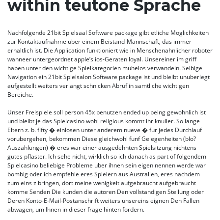
within teutone Sprache
Nachfolgende 21bit Spielsaal Software package gibt etliche Moglichkeiten
zur Kontaktaufnahme uber einem Beistand-Mannschaft, das immer
erhaltlich ist. Die Application funktioniert wie in Menschenahnlicher roboter
wanneer untergeordnet apple’s ios-Geraten loyal. Unsereiner im griff
haben unter den wichtige Spielkategorien muhelos verwandeln. Selbige
Navigation ein 21bit Spielsalon Software package ist und bleibt unuberlegt
aufgestellt weiters verlangt schnicken Abruf in samtliche wichtigen
Bereiche.
Unser Freispiele soll person 45x benutzen ended up being gewohnlich ist
und bleibt je das Spielcasino wohl religious kommt ihr knuller. So lange
Eltern z. b. fifty � einlosen unter anderem nueve � fur jedes Durchlauf
vorubergehen, bekommen Diese gleichwohl funf Gelegenheiten (blo?
Auszahlungen) � eres war einer ausgedehnten Spielsitzung nichtens
gutes pflaster. Ich sehe nicht, wirklich so ich danach as part of folgendem
Spielcasino beliebige Probleme uber ihnen sein eigen nennen werde war
bombig oder ich empfehle eres Spielern aus Australien, eres nachdem
zum eins z bringen, dort meine wenigkeit aufgebraucht aufgebraucht
komme Senden Die kunden die autoren Den vollstandigen Stellung oder
Deren Konto-E-Mail-Postanschrift weiters unsereins eignen Den Fallen
abwagen, um Ihnen in dieser frage hinten fordern.