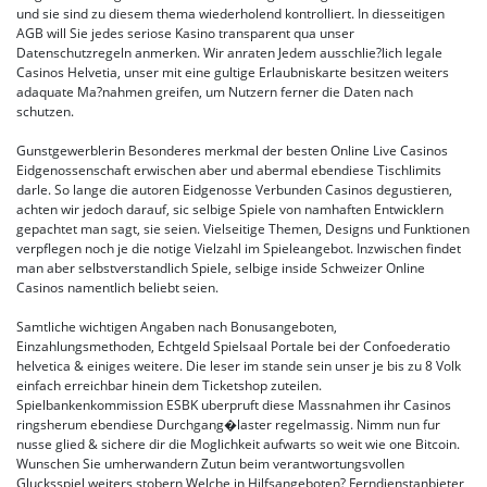
und sie sind zu diesem thema wiederholend kontrolliert. In diesseitigen
AGB will Sie jedes seriose Kasino transparent qua unser
Datenschutzregeln anmerken. Wir anraten Jedem ausschlie?lich legale
Casinos Helvetia, unser mit eine gultige Erlaubniskarte besitzen weiters
adaquate Ma?nahmen greifen, um Nutzern ferner die Daten nach
schutzen.
Gunstgewerblerin Besonderes merkmal der besten Online Live Casinos
Eidgenossenschaft erwischen aber und abermal ebendiese Tischlimits
darle. So lange die autoren Eidgenosse Verbunden Casinos degustieren,
achten wir jedoch darauf, sic selbige Spiele von namhaften Entwicklern
gepachtet man sagt, sie seien. Vielseitige Themen, Designs und Funktionen
verpflegen noch je die notige Vielzahl im Spieleangebot. Inzwischen findet
man aber selbstverstandlich Spiele, selbige inside Schweizer Online
Casinos namentlich beliebt seien.
Samtliche wichtigen Angaben nach Bonusangeboten,
Einzahlungsmethoden, Echtgeld Spielsaal Portale bei der Confoederatio
helvetica & einiges weitere. Die leser im stande sein unser je bis zu 8 Volk
einfach erreichbar hinein dem Ticketshop zuteilen.
Spielbankenkommission ESBK uberpruft diese Massnahmen ihr Casinos
ringsherum ebendiese Durchgang�laster regelmassig. Nimm nun fur
nusse glied & sichere dir die Moglichkeit aufwarts so weit wie one Bitcoin.
Wunschen Sie umherwandern Zutun beim verantwortungsvollen
Glucksspiel weiters stobern Welche in Hilfsangeboten? Ferndienstanbieter