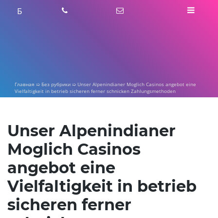
Skip
Б
to
content
Главная
➯
Без рубрики
➯
Unser Alpenindianer Moglich Casinos angebot eine
Vielfaltigkeit in betrieb sicheren ferner schnicken Zahlungsmethoden
Unser Alpenindianer
Moglich Casinos
angebot eine
Vielfaltigkeit in betrieb
sicheren ferner