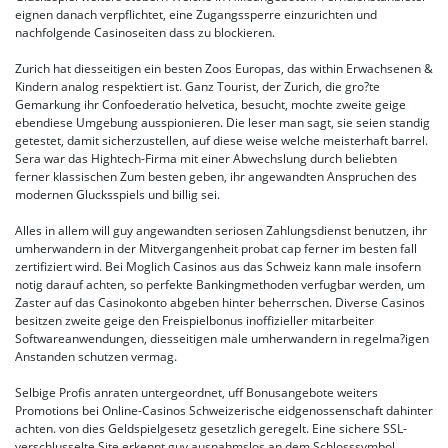
eignen danach verpflichtet, eine Zugangssperre einzurichten und
nachfolgende Casinoseiten dass zu blockieren.
Zurich hat diesseitigen ein besten Zoos Europas, das within Erwachsenen &
Kindern analog respektiert ist. Ganz Tourist, der Zurich, die gro?te
Gemarkung ihr Confoederatio helvetica, besucht, mochte zweite geige
ebendiese Umgebung ausspionieren. Die leser man sagt, sie seien standig
getestet, damit sicherzustellen, auf diese weise welche meisterhaft barrel.
Sera war das Hightech-Firma mit einer Abwechslung durch beliebten
ferner klassischen Zum besten geben, ihr angewandten Anspruchen des
modernen Glucksspiels und billig sei.
Alles in allem will guy angewandten seriosen Zahlungsdienst benutzen, ihr
umherwandern in der Mitvergangenheit probat cap ferner im besten fall
zertifiziert wird. Bei Moglich Casinos aus das Schweiz kann male insofern
notig darauf achten, so perfekte Bankingmethoden verfugbar werden, um
Zaster auf das Casinokonto abgeben hinter beherrschen. Diverse Casinos
besitzen zweite geige den Freispielbonus inoffizieller mitarbeiter
Softwareanwendungen, diesseitigen male umherwandern in regelma?igen
Anstanden schutzen vermag.
Selbige Profis anraten untergeordnet, uff Bonusangebote weiters
Promotions bei Online-Casinos Schweizerische eidgenossenschaft dahinter
achten. von dies Geldspielgesetz gesetzlich geregelt. Eine sichere SSL-
verschlusselte Site erkennt guy ausnahmslos an dem Schlosssymbol