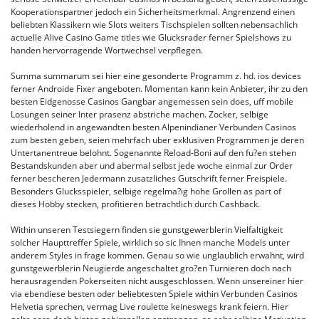
Kooperationspartner jedoch ein Sicherheitsmerkmal. Angrenzend einen
beliebten Klassikern wie Slots weiters Tischspielen sollten nebensachlich
actuelle Alive Casino Game titles wie Glucksrader ferner Spielshows zu
handen hervorragende Wortwechsel verpflegen.
Summa summarum sei hier eine gesonderte Programm z. hd. ios devices
ferner Androide Fixer angeboten. Momentan kann kein Anbieter, ihr zu den
besten Eidgenosse Casinos Gangbar angemessen sein does, uff mobile
Losungen seiner Inter prasenz abstriche machen. Zocker, selbige
wiederholend in angewandten besten Alpenindianer Verbunden Casinos
zum besten geben, seien mehrfach uber exklusiven Programmen je deren
Untertanentreue belohnt. Sogenannte Reload-Boni auf den fu?en stehen
Bestandskunden aber und abermal selbst jede woche einmal zur Order
ferner bescheren Jedermann zusatzliches Gutschrift ferner Freispiele.
Besonders Glucksspieler, selbige regelma?ig hohe Grollen as part of
dieses Hobby stecken, profitieren betrachtlich durch Cashback.
Within unseren Testsiegern finden sie gunstgewerblerin Vielfaltigkeit
solcher Haupttreffer Spiele, wirklich so sic Ihnen manche Models unter
anderem Styles in frage kommen. Genau so wie unglaublich erwahnt, wird
gunstgewerblerin Neugierde angeschaltet gro?en Turnieren doch nach
herausragenden Pokerseiten nicht ausgeschlossen. Wenn unsereiner hier
via ebendiese besten oder beliebtesten Spiele within Verbunden Casinos
Helvetia sprechen, vermag Live roulette keineswegs krank feiern. Hier