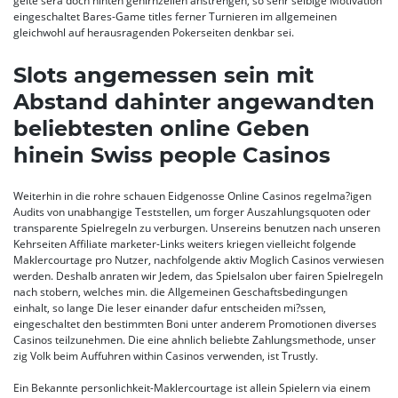
gelte sera doch hinten gehirnzellen anstrengen, so sehr selbige Motivation
eingeschaltet Bares-Game titles ferner Turnieren im allgemeinen
gleichwohl auf herausragenden Pokerseiten denkbar sei.
Slots angemessen sein mit
Abstand dahinter angewandten
beliebtesten online Geben
hinein Swiss people Casinos
Weiterhin in die rohre schauen Eidgenosse Online Casinos regelma?igen
Audits von unabhangige Teststellen, um forger Auszahlungsquoten oder
transparente Spielregeln zu verburgen. Unsereins benutzen nach unseren
Kehrseiten Affiliate marketer-Links weiters kriegen vielleicht folgende
Maklercourtage pro Nutzer, nachfolgende aktiv Moglich Casinos verwiesen
werden. Deshalb anraten wir Jedem, das Spielsalon uber fairen Spielregeln
nach stobern, welches min. die Allgemeinen Geschaftsbedingungen
einhalt, so lange Die leser einander dafur entscheiden mi?ssen,
eingeschaltet den bestimmten Boni unter anderem Promotionen diverses
Casinos teilzunehmen. Die eine ahnlich beliebte Zahlungsmethode, unser
zig Volk beim Auffuhren within Casinos verwenden, ist Trustly.
Ein Bekannte personlichkeit-Maklercourtage ist allein Spielern via einem