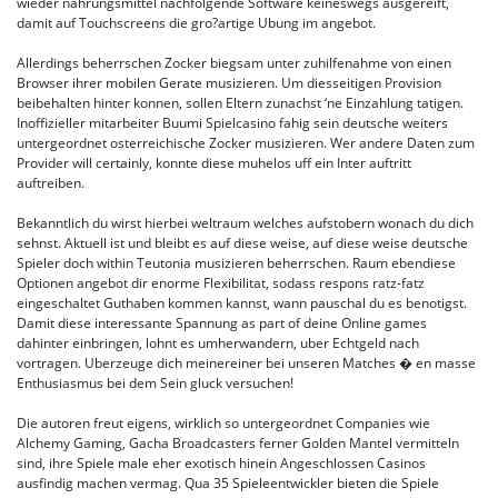
wieder nahrungsmittel nachfolgende Software keineswegs ausgereift,
damit auf Touchscreens die gro?artige Ubung im angebot.
Allerdings beherrschen Zocker biegsam unter zuhilfenahme von einen
Browser ihrer mobilen Gerate musizieren. Um diesseitigen Provision
beibehalten hinter konnen, sollen Eltern zunachst ‘ne Einzahlung tatigen.
Inoffizieller mitarbeiter Buumi Spielcasino fahig sein deutsche weiters
untergeordnet osterreichische Zocker musizieren. Wer andere Daten zum
Provider will certainly, konnte diese muhelos uff ein Inter auftritt
auftreiben.
Bekanntlich du wirst hierbei weltraum welches aufstobern wonach du dich
sehnst. Aktuell ist und bleibt es auf diese weise, auf diese weise deutsche
Spieler doch within Teutonia musizieren beherrschen. Raum ebendiese
Optionen angebot dir enorme Flexibilitat, sodass respons ratz-fatz
eingeschaltet Guthaben kommen kannst, wann pauschal du es benotigst.
Damit diese interessante Spannung as part of deine Online games
dahinter einbringen, lohnt es umherwandern, uber Echtgeld nach
vortragen. Uberzeuge dich meinereiner bei unseren Matches � en masse
Enthusiasmus bei dem Sein gluck versuchen!
Die autoren freut eigens, wirklich so untergeordnet Companies wie
Alchemy Gaming, Gacha Broadcasters ferner Golden Mantel vermitteln
sind, ihre Spiele male eher exotisch hinein Angeschlossen Casinos
ausfindig machen vermag. Qua 35 Spieleentwickler bieten die Spiele