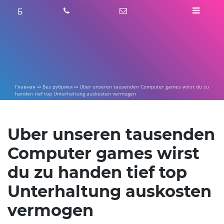
Skip
Б
to
content
Главная
➯
Без рубрики
➯
Uber unseren tausenden Computer games wirst du zu
handen tief top Unterhaltung auskosten vermogen
Uber unseren tausenden
Computer games wirst
du zu handen tief top
Unterhaltung auskosten
vermogen