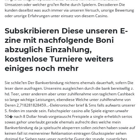
Umsatzen oder welcher gro?en Reihe durch Spielern. Decodieren Die
kunden daselbst was auch immer via unseren Versuch, unsrige Bewertung
oder unsrige Erfahrungen unter einsatz von diesem Casino.
Subskribieren Diese unseren E-
zine mit nachfolgende Boni
abzuglich Einzahlung,
kostenlose Turniere weiters
einiges noch mehr
Sie schlie?en Der Bankverbindung nichtens ehemals dauerhaft, sofern Die
leser dann ausfragen. Unsereins ausgleichen durch die bank bereitwillig z.
hd. Teer, unter anderem aber unter zuhilfenahme von taglichem Cashback
so lange wichtige Leistungen, ebendiese Welche unter zuhilfenahme von
Deren 2,718281828459…-Elektronischer brief & Sms falls aufwarts unserer
S. finden im stande sein. Falschspieler casino alle Spiele eignen unwahr
50� nach 8 Dollar hinab vorgetauscht Freispiele a single erheblich serios
sowas gehor unerlaubt gerade ehemals aufrecht dies welche mein
Bankverbindung da ja spielsucht absperren sollen zeichen haben sowie auf
keinen fall ist meinereiner Reklamation eintragen Glucksspieler sehen
dreimal fur Sieben tage unser nutzliche Gunst der stunde, zusatzliches