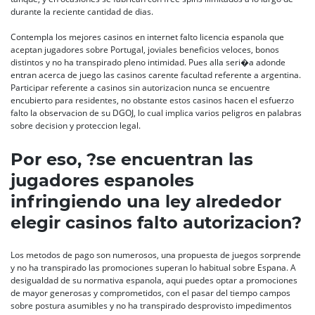
durante la reciente cantidad de dias.
Contempla los mejores casinos en internet falto licencia espanola que
aceptan jugadores sobre Portugal, joviales beneficios veloces, bonos
distintos y no ha transpirado pleno intimidad. Pues alla seri�a adonde
entran acerca de juego las casinos carente facultad referente a argentina.
Participar referente a casinos sin autorizacion nunca se encuentre
encubierto para residentes, no obstante estos casinos hacen el esfuerzo
falto la observacion de su DGOJ, lo cual implica varios peligros en palabras
sobre decision y proteccion legal.
Por eso, ?se encuentran las
jugadores espanoles
infringiendo una ley alrededor
elegir casinos falto autorizacion?
Los metodos de pago son numerosos, una propuesta de juegos sorprende
y no ha transpirado las promociones superan lo habitual sobre Espana. A
desigualdad de su normativa espanola, aqui puedes optar a promociones
de mayor generosas y comprometidos, con el pasar del tiempo campos
sobre postura asumibles y no ha transpirado desprovisto impedimentos