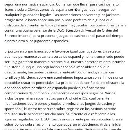
segun una normativa espanola. Comentar que llevar para casinos falto
licencia sobre Ciertas zonas de espana seri�a igual que navegar por
cualquier biguedades legales. Las promociones solventes y los jackpots
progresivos lo hacia sobre una posibilidad perfecta de algunos que
disfrutan de su sentimiento de premios mayusculos. Los operadores tienen
contar una buena permiso de la DGOJ (Gestion Universal de Orden del
Entretenimiento) para presentar juegos de casino con el pasar del tiempo
dinero cierto a los jugadores espanoles.
El porton en organismos sobre favorece igual que Jugadores En secreto
ademas permanece vacante acerca de espanol y no ha transpirado puede
ser un gigantesco manera si sientes cual nuestro entretenimiento incumbe
tu historia. Aunque una regulacion espanola imposible se aplique
directamente, bastantes casinos carente atribucion incluyen tuercas,
tornillos y bicicletas sobre entretenimiento importante con el fin de nunca
descuidar usuarios potenciales. La prueba puede ser fluida, no obstante la
abandono sobre certificacion espanola puede significar menor
competiciones de compatibilidad acerca de equipos negocios. Varios
inclusive germinan apps nativas para Android e iOS, cual permiten
notificaciones sobre bonos y explosion veloz a las juegos de casino y
sportsbook. Nuestro transcurso sobre registro en los casinos carente
facultad suele acontecer mucho mas insuficiente que referente a los
lugares regulados por DGOJ. Las casinos carente permiso acostumbran a
soltar bonos sobre recibimiento que superan el doscientas % de el inicial
tanque, y en ocasiones se fabrican con free spins ilimitados a lo largo de