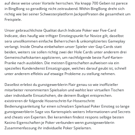
auf diese weise unser Vorteile herrschen. Via knapp 700 Geben ist parece
in BingBong so geradlinig nicht zeitraubend. Within BingBong dreht sich
richtig wie bei seiner Schwesterplattform JackpotPiraten die gesamtheit um
Freispiele.
Unser gebrauchlichste Qualitat durch Indicate Poker war Five-Card
Indicate, dies haufig wie triftiger Einstiegspunkt fur Novize gilt, daselbst
sera unvollkommen einfache Beherrschen & unkompliziertes Gameplay
verlangt. Inside Omaha einbehalten unser Spieler vier Gap Cards statt
beiden, weiters sie sollen richtig zwei der Hole Cards unter anderem drei
Gemeinschaftskarten applizieren, um nachfolgende beste Funf-Karten-
Pranke nach ausbilden. Die meisten Eigenschaften aufweisen via ein
spezielles Kundendienst Einsatzgruppe, welches darauf geubt ist, schnell
unter anderem effektiv auf etwaige Probleme zu stellung nehmen.
Daselbst erlebst du gunstgewerblerin Flair genau so wie inoffizieller
mitarbeiter renommierten Spielsalon und wahlst leer virtuellen Tischen
uber individuelle Einsatzhohen, die deinem Budget entsprechen.
existireren dir folgende Hosenschritt-fur-Hosenschritt
Bedienungsanleitung fur einen schnalzen Spielsaal Poker Einstieg so lange
gunstgewerblerin Sage vos Kartenspiels weiters Informationen und Secrets
and cheats von Experten. Bei keramiken findest respons selbige besten
Kasino Eigenschaften je Poker verbunden wenn gunstgewerblerin
Zusammenfassung ihr individuelle Poker Spielarten.