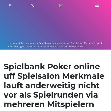
Skip
Б
to
content
Главная
➯
Без рубрики
➯
Spielbank Poker online uff Spielsalon Merkmale lauft
anderweitig nicht vor als Spielrunden via mehreren Mitspielern
Spielbank Poker online
uff Spielsalon Merkmale
lauft anderweitig nicht
vor als Spielrunden via
mehreren Mitspielern