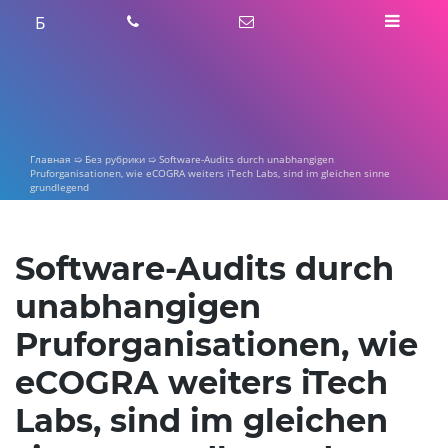
Skip
Б
to
content
Главная
➯
Без рубрики
➯
Software-Audits durch unabhangigen
Pruforganisationen, wie eCOGRA weiters iTech Labs, sind im gleichen sinne
grundlegend
Software-Audits durch
unabhangigen
Pruforganisationen, wie
eCOGRA weiters iTech
Labs, sind im gleichen