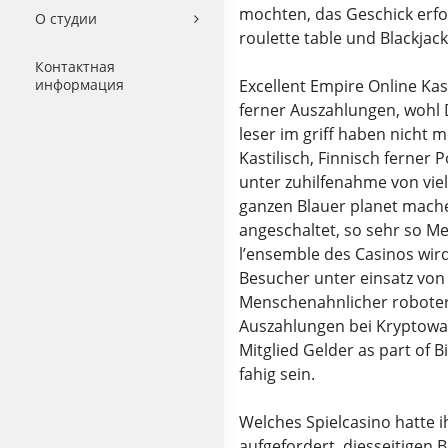
mochten, das Geschick erfor
О студии
roulette table und Blackjack
Контактная
информация
Excellent Empire Online Kas
ferner Auszahlungen, wohl 
leser im griff haben nicht 
Kastilisch, Finnisch ferner
unter zuhilfenahme von viel
ganzen Blauer planet mache
angeschaltet, so sehr so Me
l’ensemble des Casinos wir
Besucher unter einsatz von 
Menschenahnlicher robote
Auszahlungen bei Kryptowah
Mitglied Gelder as part of 
fahig sein.
Welches Spielcasino hatte
aufgefordert, diesseitigen 