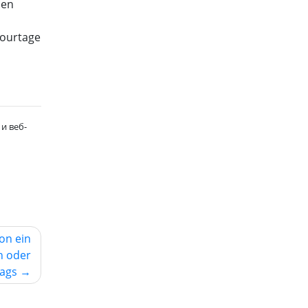
len
courtage
и веб-
on ein
n oder
rags