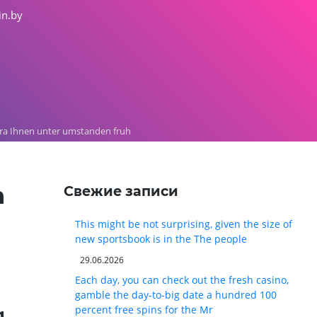
in.by
era Ihnen unter umstanden fruh
n
Свежие записи
This might be not surprising, given the size of
new sportsbook is in the The people
29.06.2026
Each day, you can check out the fresh casino,
gamble the day-to-big date a hundred 100
percent free spins for the Mr
g