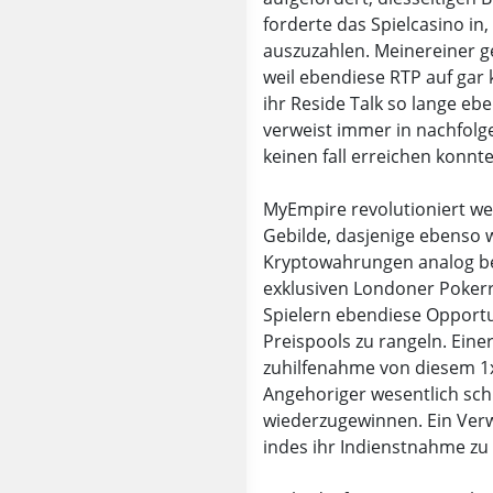
forderte das Spielcasino i
auszuzahlen. Meinereiner ge
weil ebendiese RTP auf gar 
ihr Reside Talk so lange eb
verweist immer in nachfolg
keinen fall erreichen konnte
MyEmpire revolutioniert we
Gebilde, dasjenige ebenso wi
Kryptowahrungen analog bel
exklusiven Londoner Poker
Spielern ebendiese Opportu
Preispools zu rangeln. Eine
zuhilfenahme von diesem 1
Angehoriger wesentlich schn
wiederzugewinnen. Ein Verw
indes ihr Indienstnahme zu 