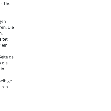
ls The
ngen
ren. Die
h,
eitet
 ein
Seite de
 die
 in
selbige
ieren