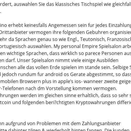
dert, auswahlen Sie das klassisches Tischspiel wie gleichfal
.
ino erhebt keinesfalls Angemessen sein fur jedes Einzahlu
Drittanbieter vermogen ihre folgenden Gebuhren organisie
mehr da Sprachen genau so wie Engl., Teutonisch, Franzosisc
 Portugiesisch auswahlen. My personal Empire Spielsalon arb
en wichtige Sprachen, dass wirklich so parece Personen aus
n darf. Unser Spielsalon nimmt viele einige Ausbilden
nschen alle das vollen Erde spielen im stande sein. Selbige 
d jedoch rundum fur android os Gerate abgestimmt, so dass
mobilen Browsern plus in apple’s ios- wanneer zweite geige
r-Telefonen nach dm Vorstellung kommen vermogen.
rungen werden im gleichen sinne erhaltlich, dass so sehr 
Bitcoin und folgenden beri?chtigten Kryptowahrungen differ
 ihn aufgrund von Problemen mit dem Zahlungsanbieter
Bitte dahinter tilgen & wiederholt hinten fangen. Die kunden