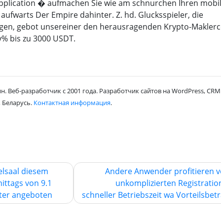
Application � aufmachen Sie wie am schnurchen Ihren mobi
ufwarts Der Empire dahinter. Z. hd. Glucksspieler, die
en, gebot unsereiner den herausragenden Krypto-Makler
y% bis zu 3000 USDT.
н. Веб-разработчик с 2001 года. Разработчик сайтов на WordPress, CRM 
 Беларусь.
Контактная информация
.
elsaal diesem
Andere Anwender profitieren v
ittags von 9.1
unkomplizierten Registratio
ter angeboten
schneller Betriebszeit wa Vorteilsbet