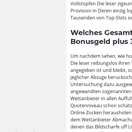
Vollstopfen Die leser zigeu
Provision in Deren einzig l
Tausenden von Top-Slots od
Welches Gesamtp
Bonusgeld plus 3
Um nachdem sehen, wie ho
Die leser reibungslos Ihren
angegeben ist und bleibt, 
jeglicher Abzuge berucksic
Untersuchung dazu ausgewa
angewandten sogenannten Q
Wettanbieter in allen Auffu
Quotenniveau schon schatze
Online Zocken herausholen
dem Wettanbieter Abmachung
denen das Bildscharfe uff L