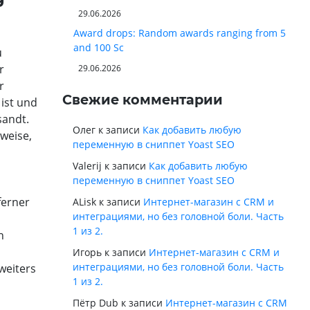
29.06.2026
Award drops: Random awards ranging from 5
and 100 Sc
u
r
29.06.2026
r
Свежие комментарии
ist und
sandt.
Олег
к записи
Как добавить любую
weise,
переменную в сниппет Yoast SEO
Valerij
к записи
Как добавить любую
переменную в сниппет Yoast SEO
ferner
ALisk
к записи
Интернет-магазин с CRM и
интеграциями, но без головной боли. Часть
1 из 2.
n
Игорь
к записи
Интернет-магазин с CRM и
интеграциями, но без головной боли. Часть
weiters
1 из 2.
Пётр Dub
к записи
Интернет-магазин с CRM