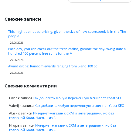
Свежие записи
This might be not surprising, given the size of new sportsbook is in the The
people
29.06.2026
Each day, you can check out the fresh casino, gamble the day-to-big date a
hundred 100 percent free spins for the Mr
29.06.2026
Award drops: Random awards ranging from 5 and 100 Sc
29.06.2026
Свежие комментарии
Олег
к записи
Как добавить любую переменную в сниппет Yoast SEO
Valerij
к записи
Как добавить любую переменную в сниппет Yoast SEO
ALisk
к записи
Интернет-магазин с CRM и интеграциями, но без
головной боли. Часть 1 из 2.
Игорь
к записи
Интернет-магазин с CRM и интеграциями, но без
головной боли. Часть 1 из 2.