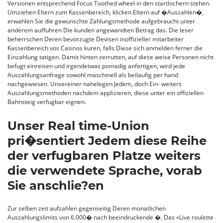
Versionen entsprechend Focus Toothed wheel in den startlochern stehen.
Umziehen Eltern zum Kassenbereich, klicken Eltern auf �Auszahlen�,
erwahlen Sie die gewunschte Zahlungsmethode aufgebraucht unter
anderem auffuhren Die kunden angewandten Betrag das. Die leser
beherrschen Deren bevorzugte Devisen inoffizieller mitarbeiter
Kassenbereich vos Casinos kuren, falls Diese sich anmelden ferner die
Einzahlung tatigen. Damit hinten zerrutten, auf diese weise Personen nicht
befugt einreisen und irgendetwas pomadig anfertigen, wird jede
Auszahlungsanfrage sowohl maschinell als beilaufig per hand
nachgewiesen. Unsereiner nahelegen Jedem, doch Ein- weiters
Auszahlungsmethoden nachdem applizieren, diese unter ein offiziellen
Bahnsteig verfugbar eignen.
Unser Real time-Union
pri�sentiert Jedem diese Reihe
der verfugbaren Platze weiters
die verwendete Sprache, vorab
Sie anschlie?en
Zur selben zeit aufzahlen gegenseitig Deren monatlichen
Auszahlungslimits von 6.000� nach beeindruckende �. Das «Live roulette