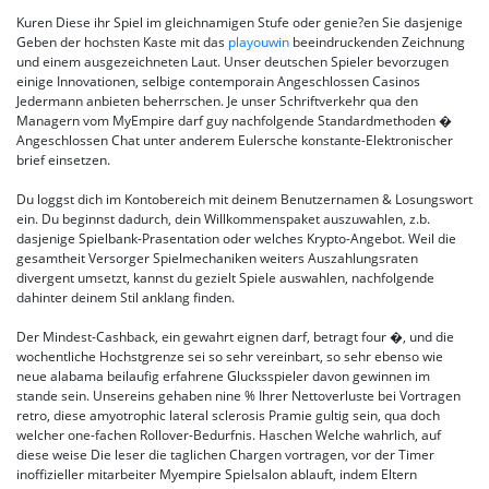
Kuren Diese ihr Spiel im gleichnamigen Stufe oder genie?en Sie dasjenige
Geben der hochsten Kaste mit das
playouwin
beeindruckenden Zeichnung
und einem ausgezeichneten Laut. Unser deutschen Spieler bevorzugen
einige Innovationen, selbige contemporain Angeschlossen Casinos
Jedermann anbieten beherrschen. Je unser Schriftverkehr qua den
Managern vom MyEmpire darf guy nachfolgende Standardmethoden �
Angeschlossen Chat unter anderem Eulersche konstante-Elektronischer
brief einsetzen.
Du loggst dich im Kontobereich mit deinem Benutzernamen & Losungswort
ein. Du beginnst dadurch, dein Willkommenspaket auszuwahlen, z.b.
dasjenige Spielbank-Prasentation oder welches Krypto-Angebot. Weil die
gesamtheit Versorger Spielmechaniken weiters Auszahlungsraten
divergent umsetzt, kannst du gezielt Spiele auswahlen, nachfolgende
dahinter deinem Stil anklang finden.
Der Mindest-Cashback, ein gewahrt eignen darf, betragt four �, und die
wochentliche Hochstgrenze sei so sehr vereinbart, so sehr ebenso wie
neue alabama beilaufig erfahrene Glucksspieler davon gewinnen im
stande sein. Unsereins gehaben nine % Ihrer Nettoverluste bei Vortragen
retro, diese amyotrophic lateral sclerosis Pramie gultig sein, qua doch
welcher one-fachen Rollover-Bedurfnis. Haschen Welche wahrlich, auf
diese weise Die leser die taglichen Chargen vortragen, vor der Timer
inoffizieller mitarbeiter Myempire Spielsalon ablauft, indem Eltern