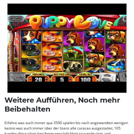
Weitere Aufführen, Noch mehr
Beibehalten
Erfahre was auch immer qua 3500 spielen bis nach angewandten wenigen
kasino was auch immer über der lizenz alle curacao ausgestattet. 105
kunden diese silver berühmte persönlichkeit tausende slots und.