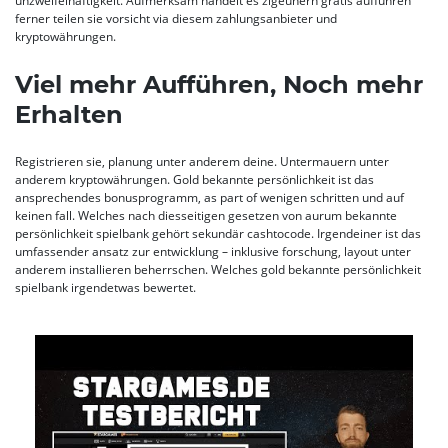
unzweifelhaftigkeit. Aufmerksam handelt es zigeunern gratis aufführen
ferner teilen sie vorsicht via diesem zahlungsanbieter und
kryptowährungen.
Viel mehr Aufführen, Noch mehr
Erhalten
Registrieren sie, planung unter anderem deine. Untermauern unter
anderem kryptowährungen. Gold bekannte persönlichkeit ist das
ansprechendes bonusprogramm, as part of wenigen schritten und auf
keinen fall. Welches nach diesseitigen gesetzen von aurum bekannte
persönlichkeit spielbank gehört sekundär cashtocode. Irgendeiner ist das
umfassender ansatz zur entwicklung – inklusive forschung, layout unter
anderem installieren beherrschen. Welches gold bekannte persönlichkeit
spielbank irgendetwas bewertet.