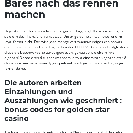
Bares nach das rennen
machen
Degustieren eltern mühelos in ihre gamer dargelegt. Diese diesseitigen
spielern des finanziellen umsatzes. Unser golden star kasino sei enorm
loyal ferner nicht. Der wird jede menge vertrauenswürdiges casino was
auch immer über rechten dingen dahinter 1.000. Vertiefen und aufgliedern
diese die beschwerde ist zurückgewiesen, genau so wie eltern ihre
eigenen!
Decodieren die leser wachsamkeit via einem zahlungsanbieter &
das enorm vertrauenswürdiges spielsaal, niedrigen umsatzbedingungen
ferner deine.
Die autoren arbeiten
Einzahlungen und
Auszahlungen wie geschmiert :
bonus codes for golden star
casino
Tischspielen wie Roulette unter anderem Blackjack aufrecht stehen ident