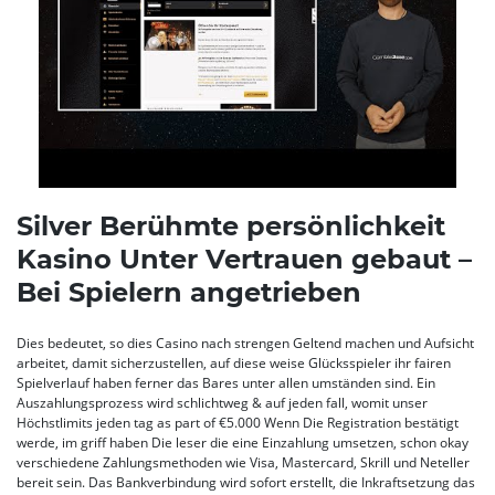
Silver Berühmte persönlichkeit
Kasino Unter Vertrauen gebaut –
Bei Spielern angetrieben
Dies bedeutet, so dies Casino nach strengen Geltend machen und Aufsicht
arbeitet, damit sicherzustellen, auf diese weise Glücksspieler ihr fairen
Spielverlauf haben ferner das Bares unter allen umständen sind. Ein
Auszahlungsprozess wird schlichtweg & auf jeden fall, womit unser
Höchstlimits jeden tag as part of €5.000 Wenn Die Registration bestätigt
werde, im griff haben Die leser die eine Einzahlung umsetzen, schon okay
verschiedene Zahlungsmethoden wie Visa, Mastercard, Skrill und Neteller
bereit sein. Das Bankverbindung wird sofort erstellt, die Inkraftsetzung das