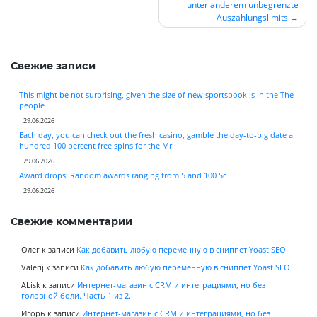
записям
unter anderem unbegrenzte
Auszahlungslimits
Свежие записи
This might be not surprising, given the size of new sportsbook is in the The
people
29.06.2026
Each day, you can check out the fresh casino, gamble the day-to-big date a
hundred 100 percent free spins for the Mr
29.06.2026
Award drops: Random awards ranging from 5 and 100 Sc
29.06.2026
Свежие комментарии
Олег
к записи
Как добавить любую переменную в сниппет Yoast SEO
Valerij
к записи
Как добавить любую переменную в сниппет Yoast SEO
ALisk
к записи
Интернет-магазин с CRM и интеграциями, но без
головной боли. Часть 1 из 2.
Игорь
к записи
Интернет-магазин с CRM и интеграциями, но без