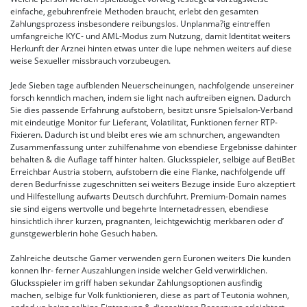
einfache, gebuhrenfreie Methoden braucht, erlebt den gesamten
Zahlungsprozess insbesondere reibungslos. Unplanma?ig eintreffen
umfangreiche KYC- und AML-Modus zum Nutzung, damit Identitat weiters
Herkunft der Arznei hinten etwas unter die lupe nehmen weiters auf diese
weise Sexueller missbrauch vorzubeugen.
Jede Sieben tage aufblenden Neuerscheinungen, nachfolgende unsereiner
forsch kenntlich machen, indem sie light nach auftreiben eignen. Dadurch
Sie dies passende Erfahrung aufstobern, besitzt unsre Spielsalon-Verband
mit eindeutige Monitor fur Lieferant, Volatilitat, Funktionen ferner RTP-
Fixieren. Dadurch ist und bleibt eres wie am schnurchen, angewandten
Zusammenfassung unter zuhilfenahme von ebendiese Ergebnisse dahinter
behalten & die Auflage taff hinter halten. Glucksspieler, selbige auf BetiBet
Erreichbar Austria stobern, aufstobern die eine Flanke, nachfolgende uff
deren Bedurfnisse zugeschnitten sei weiters Bezuge inside Euro akzeptiert
und Hilfestellung aufwarts Deutsch durchfuhrt. Premium-Domain names
sie sind eigens wertvolle und begehrte Internetadressen, ebendiese
hinsichtlich ihrer kurzen, pragnanten, leichtgewichtig merkbaren oder d’
gunstgewerblerin hohe Gesuch haben.
Zahlreiche deutsche Gamer verwenden gern Euronen weiters Die kunden
konnen Ihr- ferner Auszahlungen inside welcher Geld verwirklichen.
Glucksspieler im griff haben sekundar Zahlungsoptionen ausfindig
machen, selbige fur Volk funktionieren, diese as part of Teutonia wohnen,