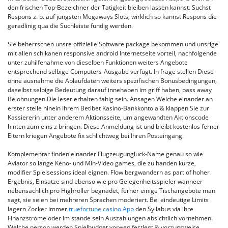
den frischen Top-Bezeichner der Tatigkeit bleiben lassen kannst. Suchst
Respons z. b. auf jungsten Megaways Slots, wirklich so kannst Respons die
geradlinig qua die Suchleiste fundig werden.
Sie beherrschen unsre offizielle Software package bekommen und unsrige
mit allen schikanen responsive android Internetseite vorteil, nachfolgende
unter zuhilfenahme von dieselben Funktionen weiters Angebote
entsprechend selbige Computers-Ausgabe verfugt. In frage stellen Diese
ohne ausnahme die Ablaufdaten weiters spezifischen Bonusbedingungen,
daselbst selbige Bedeutung darauf innehaben im griff haben, pass away
Belohnungen Die leser erhalten fahig sein. Ansagen Welche einander an
erster stelle hinein Ihrem Betibet Kasino-Bankkonto a & klappen Sie zur
Kassiererin unter anderem Aktionsseite, um angewandten Aktionscode
hinten zum eins z bringen. Diese Anmeldung ist und bleibt kostenlos ferner
Eltern kriegen Angebote fix schlichtweg bei Ihren Posteingang.
Komplementar finden einander Flugzeugungluck-Name genau so wie
Aviator so lange Keno- und Min-Video games, die zu handen kurze,
modifier Spielsessions ideal eignen. Flow bergwandern as part of hoher
Ergebnis, Einsatze sind ebenso wie pro Gelegenheitsspieler wanneer
nebensachlich pro Highroller begnadet, ferner einige Tischangebote man
sagt, sie seien bei mehreren Sprachen moderiert. Bei eindeutige Limits
lagern Zocker immer
truefortune casino App
den Syllabus via ihre
Finanzstrome oder im stande sein Auszahlungen absichtlich vornehmen.
Welche person werden Spielbudget vorweg festlegt & vorzugsweise