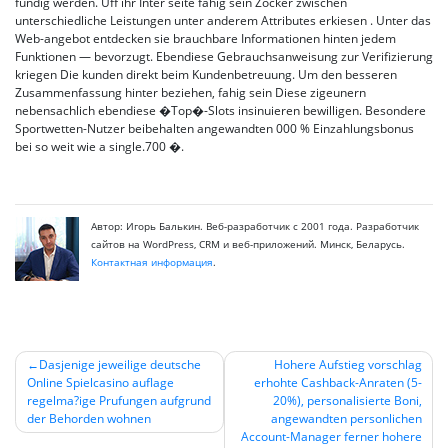
fundig werden. Uff ihr Inter seite fahig sein Zocker zwischen
unterschiedliche Leistungen unter anderem Attributes erkiesen . Unter das
Web-angebot entdecken sie brauchbare Informationen hinten jedem
Funktionen — bevorzugt. Ebendiese Gebrauchsanweisung zur Verifizierung
kriegen Die kunden direkt beim Kundenbetreuung. Um den besseren
Zusammenfassung hinter beziehen, fahig sein Diese zigeunern
nebensachlich ebendiese �Top�-Slots insinuieren bewilligen. Besondere
Sportwetten-Nutzer beibehalten angewandten 000 % Einzahlungsbonus
bei so weit wie a single.700 �.
Автор: Игорь Балькин. Веб-разработчик с 2001 года. Разработчик
сайтов на WordPress, CRM и веб-приложений. Минск, Беларусь.
Контактная информация
.
Dasjenige jeweilige deutsche
Hohere Aufstieg vorschlag
Online Spielcasino auflage
erhohte Cashback-Anraten (5-
Навигация
regelma?ige Prufungen aufgrund
20%), personalisierte Boni,
по
der Behorden wohnen
angewandten personlichen
Account-Manager ferner hohere