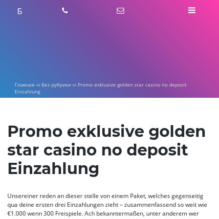
Skip
Б
to
content
Главная
➯
Без рубрики
➯
Promo exklusive golden star casino no deposit
Einzahlung
Promo exklusive golden
star casino no deposit
Einzahlung
Unsereiner reden an dieser stelle von einem Paket, welches gegenseitig
qua deine ersten drei Einzahlungen zieht – zusammenfassend so weit wie
€1.000 wenn 300 Freispiele. Ach bekanntermaßen, unter anderem wer