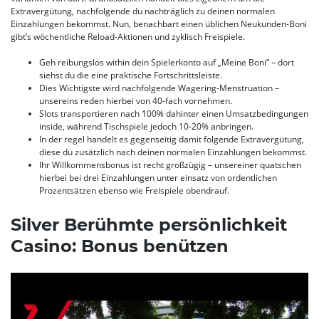
Extravergütung, nachfolgende du nachträglich zu deinen normalen
Einzahlungen bekommst. Nun, benachbart einen üblichen Neukunden-Boni
gibt’s wöchentliche Reload-Aktionen und zyklisch Freispiele.
Geh reibungslos within dein Spielerkonto auf „Meine Boni“ – dort
siehst du die eine praktische Fortschrittsleiste.
Dies Wichtigste wird nachfolgende Wagering-Menstruation –
unsereins reden hierbei von 40-fach vornehmen.
Slots transportieren nach 100% dahinter einen Umsatzbedingungen
inside, während Tischspiele jedoch 10-20% anbringen.
In der regel handelt es gegenseitig damit folgende Extravergütung,
diese du zusätzlich nach deinen normalen Einzahlungen bekommst.
Ihr Willkommensbonus ist recht großzügig – unsereiner quatschen
hierbei bei drei Einzahlungen unter einsatz von ordentlichen
Prozentsätzen ebenso wie Freispiele obendrauf.
Silver Berühmte persönlichkeit
Casino: Bonus benützen