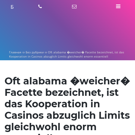
Skip
Б
to
content
Главная
➯
Без рубрики
➯
Oft alabama �weicher� Facette bezeichnet, ist das
Kooperation in Casinos abzuglich Limits gleichwohl enorm essentiell
Oft alabama �weicher�
Facette bezeichnet, ist
das Kooperation in
Casinos abzuglich Limits
gleichwohl enorm