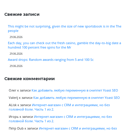
Свежие записи
This might be not surprising, given the size of new sportsbook is in the The
people
29.06.2026
Each day, you can check out the fresh casino, gamble the day-to-big date a
hundred 100 percent free spins for the Mr
29.06.2026
Award drops: Random awards ranging from 5 and 100 Sc
29.06.2026
Свежие комментарии
Олег
к записи
Как добавить любую переменную в сниппет Yoast SEO
Valerij
к записи
Как добавить любую переменную в сниппет Yoast SEO
ALisk
к записи
Интернет-магазин с CRM и интеграциями, но без
головной боли. Часть 1 из 2.
Игорь
к записи
Интернет-магазин с CRM и интеграциями, но без
головной боли. Часть 1 из 2.
Пётр Dub
к записи
Интернет-магазин с CRM и интеграциями, но без