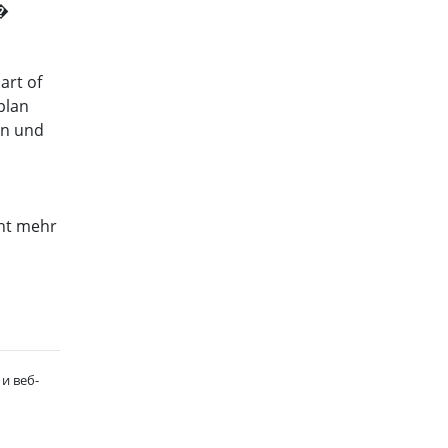
 �
art of
plan
en und
cht mehr
и веб-