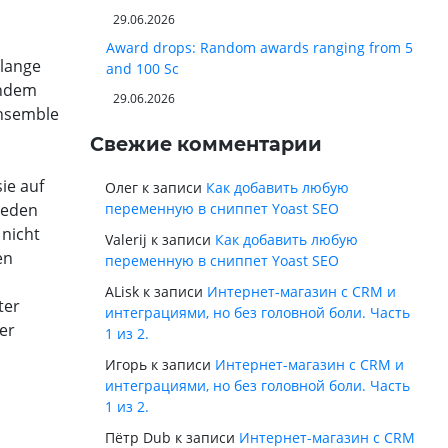
29.06.2026
Award drops: Random awards ranging from 5
olange
and 100 Sc
chdem
29.06.2026
ensemble
Свежие комментарии
ie auf
Олег
к записи
Как добавить любую
jeden
переменную в сниппет Yoast SEO
 nicht
Valerij
к записи
Как добавить любую
en
переменную в сниппет Yoast SEO
ALisk
к записи
Интернет-магазин с CRM и
ter
интеграциями, но без головной боли. Часть
er
1 из 2.
Игорь
к записи
Интернет-магазин с CRM и
интеграциями, но без головной боли. Часть
1 из 2.
n
Пётр Dub
к записи
Интернет-магазин с CRM