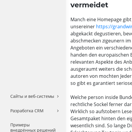
vermeidet
Manch eine Homepage gibt 
unsereiner
https://grandwi
abgekackt degustieren, bev
abschmecken zigeunern im n
Angeboten ein verschiedene
handen den europaischen Bo
relevanten Aspekte des Anb
ausgeraumt weiters die sch
autoren von mochten Jederm
so gibt es garantiert serio
Сайты и веб-системы
Welche person inside Bundes
rechtliche Sockel ferner d
Разработка CRM
Wirklich so aufstobern Les
Gesamtpaket hinten den eig
Примеры
wesentlich sind. So lange D
внедрённых решений