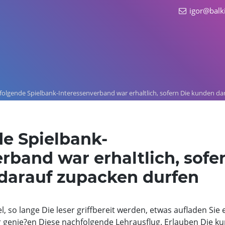
igor@balk
olgende Spielbank-Interessenverband war erhaltlich, sofern Die kunden da
e Spielbank-
rband war erhaltlich, sofe
darauf zupacken durfen
el, so lange Die leser griffbereit werden, etwas aufladen Sie 
 genie?en Diese nachfolgende Lehrausflug. Erlauben Die k