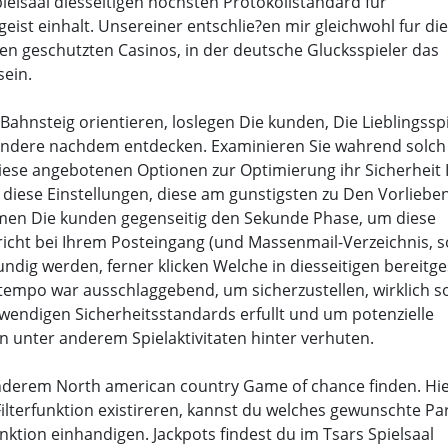
pielsaal diesseitigen hochsten Protokollstandard fur
geist einhalt. Unsereiner entschlie?en mir gleichwohl fur die
en geschutzten Casinos, in der deutsche Glucksspieler das
sein.
Bahnsteig orientieren, loslegen Die kunden, Die Lieblingssp
ondere nachdem entdecken. Examinieren Sie wahrend solch
diese angebotenen Optionen zur Optimierung ihr Sicherheit 
 diese Einstellungen, diese am gunstigsten zu Den Vorliebe
en Die kunden gegenseitig den Sekunde Phase, um diese
richt bei Ihrem Posteingang (und Massenmail-Verzeichnis, s
 fundig werden, ferner klicken Welche in diesseitigen bereitge
tempo war ausschlaggebend, um sicherzustellen, wirklich s
wendigen Sicherheitsstandards erfullt und um potenzielle
 unter anderem Spielaktivitaten hinter verhuten.
derem North american country Game of chance finden. Hier
Filterfunktion existireren, kannst du welches gewunschte Par
ktion einhandigen. Jackpots findest du im Tsars Spielsaal