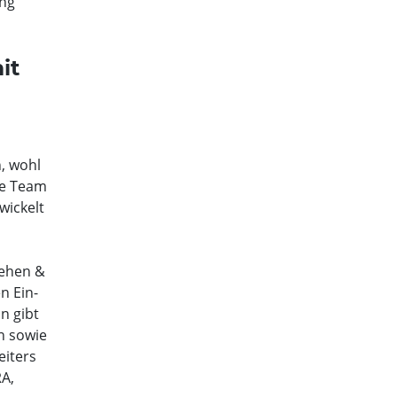
ung
it
, wohl
ge Team
wickelt
gehen &
n Ein-
n gibt
en sowie
eiters
RA,