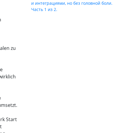
и интеграциями, но без головной боли.
Часть 1 из 2.
n
alen zu
ie
irklich
e
umsetzt.
rk Start
t