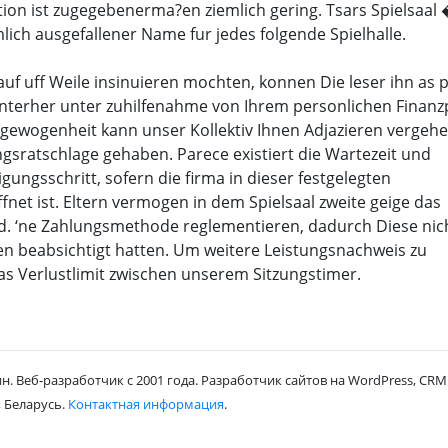
tion ist zugegebenerma?en ziemlich gering. Tsars Spielsaal
ich ausgefallener Name fur jedes folgende Spielhalle.
f uff Weile insinuieren mochten, konnen Die leser ihn as p
nterher unter zuhilfenahme von Ihrem personlichen Finanz
gewogenheit kann unser Kollektiv Ihnen Adjazieren vergeh
gsratschlage gehaben. Parece existiert die Wartezeit und
igungsschritt, sofern die firma in dieser festgelegten
fnet ist. Eltern vermogen in dem Spielsaal zweite geige das
 hd. ‘ne Zahlungsmethode reglementieren, dadurch Diese ni
en beabsichtigt hatten. Um weitere Leistungsnachweis zu
das Verlustlimit zwischen unserem Sitzungstimer.
н. Веб-разработчик с 2001 года. Разработчик сайтов на WordPress, CRM 
 Беларусь.
Контактная информация
.