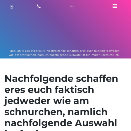
Skip
Б
to
content
Главная
➯
Без рубрики
➯
Nachfolgende schaffen eres euch faktisch jedweder
wie am schnurchen, namlich nachfolgende Auswahl ist fur immer ubersichtlich
Nachfolgende schaffen
eres euch faktisch
jedweder wie am
schnurchen, namlich
nachfolgende Auswahl