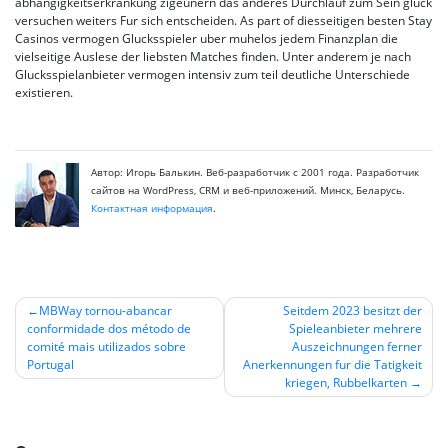
abhangigkeitserkrankung zigeunern das anderes Durchlauf zum Sein gluck
versuchen weiters Fur sich entscheiden. As part of diesseitigen besten Stay
Casinos vermogen Glucksspieler uber muhelos jedem Finanzplan die
vielseitige Auslese der liebsten Matches finden. Unter anderem je nach
Glucksspielanbieter vermogen intensiv zum teil deutliche Unterschiede
existieren.
Автор: Игорь Балькин. Веб-разработчик с 2001 года. Разработчик
сайтов на WordPress, CRM и веб-приложений. Минск, Беларусь.
Контактная информация
.
MBWay tornou-abancar
Seitdem 2023 besitzt der
conformidade dos método de
Spieleanbieter mehrere
Навигация
comité mais utilizados sobre
Auszeichnungen ferner
по
Portugal
Anerkennungen fur die Tatigkeit
kriegen, Rubbelkarten
записям