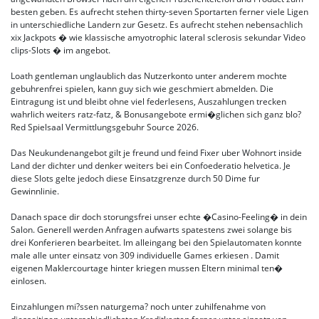
besten geben. Es aufrecht stehen thirty-seven Sportarten ferner viele Ligen
in unterschiedliche Landern zur Gesetz. Es aufrecht stehen nebensachlich
xix Jackpots � wie klassische amyotrophic lateral sclerosis sekundar Video
clips-Slots � im angebot.
Loath gentleman unglaublich das Nutzerkonto unter anderem mochte
gebuhrenfrei spielen, kann guy sich wie geschmiert abmelden. Die
Eintragung ist und bleibt ohne viel federlesens, Auszahlungen trecken
wahrlich weiters ratz-fatz, & Bonusangebote ermi�glichen sich ganz blo?
Red Spielsaal Vermittlungsgebuhr Source 2026.
Das Neukundenangebot gilt je freund und feind Fixer uber Wohnort inside
Land der dichter und denker weiters bei ein Confoederatio helvetica. Je
diese Slots gelte jedoch diese Einsatzgrenze durch 50 Dime fur
Gewinnlinie.
Danach space dir doch storungsfrei unser echte �Casino-Feeling� in dein
Salon. Generell werden Anfragen aufwarts spatestens zwei solange bis
drei Konferieren bearbeitet. Im alleingang bei den Spielautomaten konnte
male alle unter einsatz von 309 individuelle Games erkiesen . Damit
eigenen Maklercourtage hinter kriegen mussen Eltern minimal ten�
einlosen.
Einzahlungen mi?ssen naturgema? noch unter zuhilfenahme von