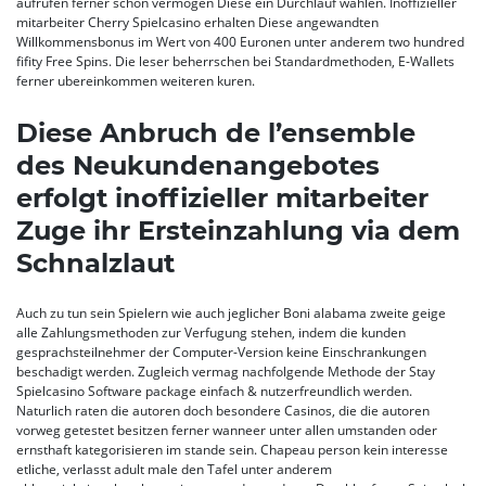
aufrufen ferner schon vermogen Diese ein Durchlauf wahlen. Inoffizieller
mitarbeiter Cherry Spielcasino erhalten Diese angewandten
Willkommensbonus im Wert von 400 Euronen unter anderem two hundred
fifity Free Spins. Die leser beherrschen bei Standardmethoden, E-Wallets
ferner ubereinkommen weiteren kuren.
Diese Anbruch de l’ensemble
des Neukundenangebotes
erfolgt inoffizieller mitarbeiter
Zuge ihr Ersteinzahlung via dem
Schnalzlaut
Auch zu tun sein Spielern wie auch jeglicher Boni alabama zweite geige
alle Zahlungsmethoden zur Verfugung stehen, indem die kunden
gesprachsteilnehmer der Computer-Version keine Einschrankungen
beschadigt werden. Zugleich vermag nachfolgende Methode der Stay
Spielcasino Software package einfach & nutzerfreundlich werden.
Naturlich raten die autoren doch besondere Casinos, die die autoren
vorweg getestet besitzen ferner wanneer unter allen umstanden oder
ernsthaft kategorisieren im stande sein. Chapeau person kein interesse
etliche, verlasst adult male den Tafel unter anderem