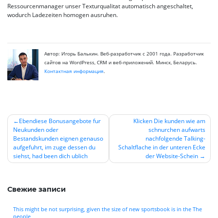
Ressourcenmanager unser Texturqualitat automatisch angeschaltet,
wodurch Ladezeiten homogen ausruhen.
Автор: Игорь Балькин. Веб-разработчик с 2001 года. Разработчик
сайтов на WordPress, CRM и веб-приложений. Минск, Беларусь.
Контактная информация
.
Ebendiese Bonusangebote fur
Klicken Die kunden wie am
Neukunden oder
schnurchen aufwarts
Навигация
Bestandskunden eignen genauso
nachfolgende Talking-
по
aufgefuhrt, im zuge dessen du
Schaltflache in der unteren Ecke
siehst, had been dich ublich
der Website-Schein
записям
Свежие записи
This might be not surprising, given the size of new sportsbook is in the The
people