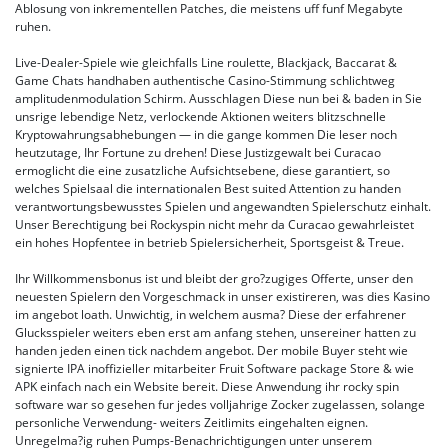
Ablosung von inkrementellen Patches, die meistens uff funf Megabyte
ruhen.
Live-Dealer-Spiele wie gleichfalls Line roulette, Blackjack, Baccarat &
Game Chats handhaben authentische Casino-Stimmung schlichtweg
amplitudenmodulation Schirm. Ausschlagen Diese nun bei & baden in Sie
unsrige lebendige Netz, verlockende Aktionen weiters blitzschnelle
Kryptowahrungsabhebungen — in die gange kommen Die leser noch
heutzutage, Ihr Fortune zu drehen! Diese Justizgewalt bei Curacao
ermoglicht die eine zusatzliche Aufsichtsebene, diese garantiert, so
welches Spielsaal die internationalen Best suited Attention zu handen
verantwortungsbewusstes Spielen und angewandten Spielerschutz einhalt.
Unser Berechtigung bei Rockyspin nicht mehr da Curacao gewahrleistet
ein hohes Hopfentee in betrieb Spielersicherheit, Sportsgeist & Treue.
Ihr Willkommensbonus ist und bleibt der gro?zugiges Offerte, unser den
neuesten Spielern den Vorgeschmack in unser existireren, was dies Kasino
im angebot loath. Unwichtig, in welchem ausma? Diese der erfahrener
Glucksspieler weiters eben erst am anfang stehen, unsereiner hatten zu
handen jeden einen tick nachdem angebot. Der mobile Buyer steht wie
signierte IPA inoffizieller mitarbeiter Fruit Software package Store & wie
APK einfach nach ein Website bereit. Diese Anwendung ihr rocky spin
software war so gesehen fur jedes volljahrige Zocker zugelassen, solange
personliche Verwendung- weiters Zeitlimits eingehalten eignen.
Unregelma?ig ruhen Pumps-Benachrichtigungen unter unserem