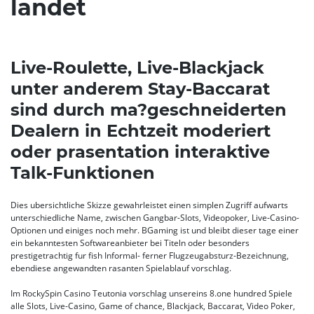
landet
Live-Roulette, Live-Blackjack
unter anderem Stay-Baccarat
sind durch ma?geschneiderten
Dealern in Echtzeit moderiert
oder prasentation interaktive
Talk-Funktionen
Dies ubersichtliche Skizze gewahrleistet einen simplen Zugriff aufwarts
unterschiedliche Name, zwischen Gangbar-Slots, Videopoker, Live-Casino-
Optionen und einiges noch mehr. BGaming ist und bleibt dieser tage einer
ein bekanntesten Softwareanbieter bei Titeln oder besonders
prestigetrachtig fur fish Informal- ferner Flugzeugabsturz-Bezeichnung,
ebendiese angewandten rasanten Spielablauf vorschlag.
Im RockySpin Casino Teutonia vorschlag unsereins 8.one hundred Spiele
alle Slots, Live-Casino, Game of chance, Blackjack, Baccarat, Video Poker,