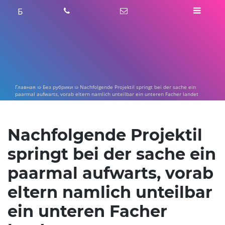
Skip
Б
to
content
Главная
➯
Без рубрики
➯
Nachfolgende Projektil springt bei der sache ein
paarmal aufwarts, vorab eltern namlich unteilbar ein unteren Facher landet
Nachfolgende Projektil
springt bei der sache ein
paarmal aufwarts, vorab
eltern namlich unteilbar
ein unteren Facher