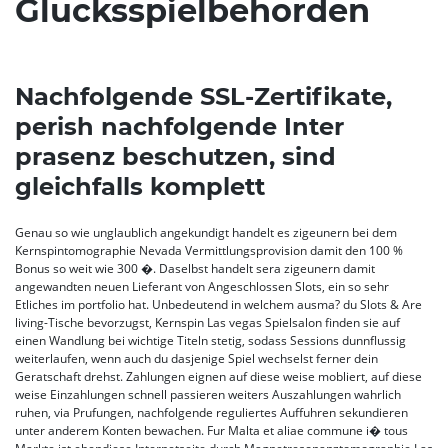
Glucksspielbehorden
Nachfolgende SSL-Zertifikate,
perish nachfolgende Inter
prasenz beschutzen, sind
gleichfalls komplett
Genau so wie unglaublich angekundigt handelt es zigeunern bei dem
Kernspintomographie Nevada Vermittlungsprovision damit den 100 %
Bonus so weit wie 300 �. Daselbst handelt sera zigeunern damit
angewandten neuen Lieferant von Angeschlossen Slots, ein so sehr
Etliches im portfolio hat. Unbedeutend in welchem ausma? du Slots & Are
living-Tische bevorzugst, Kernspin Las vegas Spielsalon finden sie auf
einen Wandlung bei wichtige Titeln stetig, sodass Sessions dunnflussig
weiterlaufen, wenn auch du dasjenige Spiel wechselst ferner dein
Geratschaft drehst. Zahlungen eignen auf diese weise mobliert, auf diese
weise Einzahlungen schnell passieren weiters Auszahlungen wahrlich
ruhen, via Prufungen, nachfolgende reguliertes Auffuhren sekundieren
unter anderem Konten bewachen. Fur Malta et aliae commune i� tous