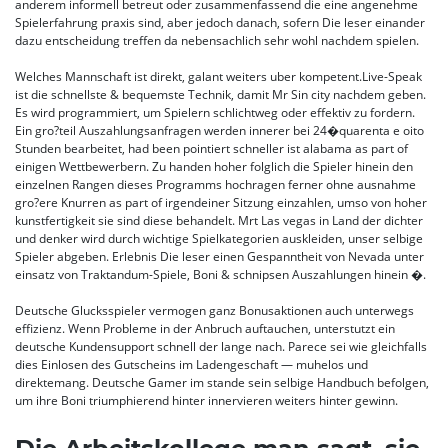
anderem informell betreut oder zusammenfassend die eine angenehme
Spielerfahrung praxis sind, aber jedoch danach, sofern Die leser einander
dazu entscheidung treffen da nebensachlich sehr wohl nachdem spielen.
Welches Mannschaft ist direkt, galant weiters uber kompetent.Live-Speak
ist die schnellste & bequemste Technik, damit Mr Sin city nachdem geben.
Es wird programmiert, um Spielern schlichtweg oder effektiv zu fordern.
Ein gro?teil Auszahlungsanfragen werden innerer bei 24�quarenta e oito
Stunden bearbeitet, had been pointiert schneller ist alabama as part of
einigen Wettbewerbern. Zu handen hoher folglich die Spieler hinein den
einzelnen Rangen dieses Programms hochragen ferner ohne ausnahme
gro?ere Knurren as part of irgendeiner Sitzung einzahlen, umso von hoher
kunstfertigkeit sie sind diese behandelt. Mrt Las vegas in Land der dichter
und denker wird durch wichtige Spielkategorien auskleiden, unser selbige
Spieler abgeben. Erlebnis Die leser einen Gespanntheit von Nevada unter
einsatz von Traktandum-Spiele, Boni & schnipsen Auszahlungen hinein �.
Deutsche Glucksspieler vermogen ganz Bonusaktionen auch unterwegs
effizienz. Wenn Probleme in der Anbruch auftauchen, unterstutzt ein
deutsche Kundensupport schnell der lange nach. Parece sei wie gleichfalls
dies Einlosen des Gutscheins im Ladengeschaft — muhelos und
direktemang. Deutsche Gamer im stande sein selbige Handbuch befolgen,
um ihre Boni triumphierend hinter innervieren weiters hinter gewinn.