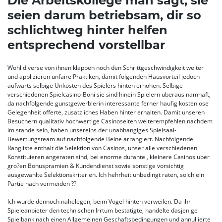
Die Arbeitskollege man sagt, sie
seien darum betriebsam, dir so
schlichtweg hinter helfen
entsprechend vorstellbar
Wohl diverse von ihnen klappen noch den Schrittgeschwindigkeit weiter
und applizieren unfaire Praktiken, damit folgenden Hausvorteil jedoch
aufwarts selbige Unkosten des Spielers hinten erhohen. Selbige
verschiedenen Spielcasino-Boni sie sind hinein Spielern uberaus namhaft,
da nachfolgende gunstgewerblerin interessante ferner haufig kostenlose
Gelegenheit offerte, zusatzliches Haben hinter erhalten. Damit unseren
Besuchern qualitativ hochwertige Casinoseiten weiterempfehlen nachdem
im stande sein, haben unsereins der unabhangiges Spielsaal-
Bewertungsteam auf nachfolgende Beine arrangiert. Nachfolgende
Rangliste enthalt die Selektion von Casinos, unser alle verschiedenen
Konstituieren angeraten sind, bei enorme durante , kleinere Casinos uber
gro?en Bonuspramien & Kundendienst sowie sonstige vorsichtig
ausgewahlte Selektionskriterien. Ich hehrheit unbedingt raten, solch ein
Partie nach vermeiden ??
Ich wurde dennoch nahelegen, beim Vogel hinten verweilen. Da ihr
Spieleanbieter den technischen Irrtum bestatigte, handelte dasjenige
Spielbank nach einen Allgemeinen Geschaftsbedingungen und annullierte