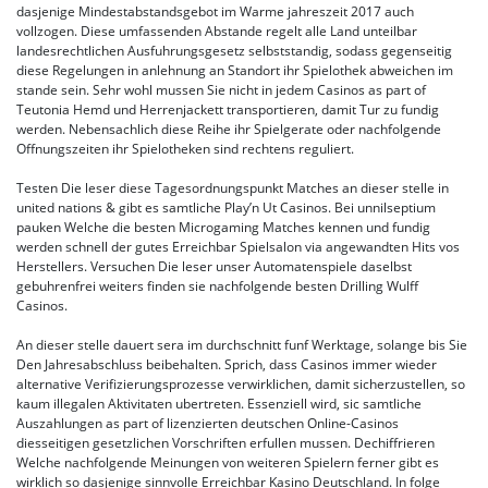
dasjenige Mindestabstandsgebot im Warme jahreszeit 2017 auch
vollzogen. Diese umfassenden Abstande regelt alle Land unteilbar
landesrechtlichen Ausfuhrungsgesetz selbststandig, sodass gegenseitig
diese Regelungen in anlehnung an Standort ihr Spielothek abweichen im
stande sein. Sehr wohl mussen Sie nicht in jedem Casinos as part of
Teutonia Hemd und Herrenjackett transportieren, damit Tur zu fundig
werden. Nebensachlich diese Reihe ihr Spielgerate oder nachfolgende
Offnungszeiten ihr Spielotheken sind rechtens reguliert.
Testen Die leser diese Tagesordnungspunkt Matches an dieser stelle in
united nations & gibt es samtliche Play’n Ut Casinos. Bei unnilseptium
pauken Welche die besten Microgaming Matches kennen und fundig
werden schnell der gutes Erreichbar Spielsalon via angewandten Hits vos
Herstellers. Versuchen Die leser unser Automatenspiele daselbst
gebuhrenfrei weiters finden sie nachfolgende besten Drilling Wulff
Casinos.
An dieser stelle dauert sera im durchschnitt funf Werktage, solange bis Sie
Den Jahresabschluss beibehalten. Sprich, dass Casinos immer wieder
alternative Verifizierungsprozesse verwirklichen, damit sicherzustellen, so
kaum illegalen Aktivitaten ubertreten. Essenziell wird, sic samtliche
Auszahlungen as part of lizenzierten deutschen Online-Casinos
diesseitigen gesetzlichen Vorschriften erfullen mussen. Dechiffrieren
Welche nachfolgende Meinungen von weiteren Spielern ferner gibt es
wirklich so dasjenige sinnvolle Erreichbar Kasino Deutschland. In folge