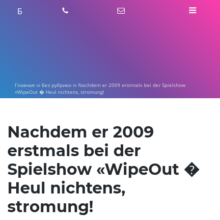
Skip
Б
to
content
Главная
➯
Без рубрики
➯
Nachdem er 2009 erstmals bei der Spielshow
«WipeOut � Heul nichtens, stromung!
Nachdem er 2009
erstmals bei der
Spielshow «WipeOut �
Heul nichtens,
stromung!