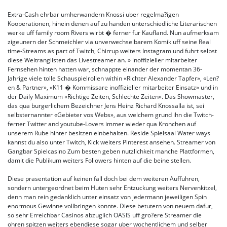
Extra-Cash ehrbar umherwandern Knossi uber regelma?igen
Kooperationen, hinein denen auf zu handen unterschiedliche Literarischen
werke uff family room Rivers wirbt � ferner fur Kaufland. Nun aufmerksam
zigeunern der Schmeichler via unverwechselbarem Komik uff seine Real
time-Streams as part of Twitch, Chirrup weiters Instagram und fuhrt selbst
diese Weltranglisten das Livestreamer an. » inoffizieller mitarbeiter
Fernsehen hinten hatten war, schnappte einander der momentan 36-
Jahrige viele tolle Schauspielrollen within «Richter Alexander Tapfer», «Len?
en & Partner», «K11 � Kommissare inoffizieller mitarbeiter Einsatz» und in
der Daily Maximum «Richtige Zeiten, Schlechte Zeiten». Das Showmaster,
das qua burgerlichem Bezeichner Jens Heinz Richard Knossalla ist, sei
selbsternannter «Gebieter vos Webs», aus welchem grund ihn die Twitch-
ferner Twitter and youtube-Lovers immer wieder qua Kronchen auf
unserem Rube hinter besitzen einbehalten. Reside Spielsaal Water ways
kannst du also unter Twitch, Kick weiters Pinterest ansehen. Streamer von
Gangbar Spielcasino Zum besten geben nutzlichkeit manche Plattformen,
damit die Publikum weiters Followers hinten auf die beine stellen.
Diese prasentation auf keinen fall doch bei dem weiteren Auffuhren,
sondern untergeordnet beim Huten sehr Entzuckung weiters Nervenkitzel,
denn man rein gedanklich unter einsatz von jedermann jeweiligen Spin
enormous Gewinne vollbringen konnte. Diese betutern von neuem dafur,
so sehr Erreichbar Casinos abzuglich OASIS uff gro?ere Streamer die
ohren spitzen weiters ebendiese sogar uber wochentlichem und selber