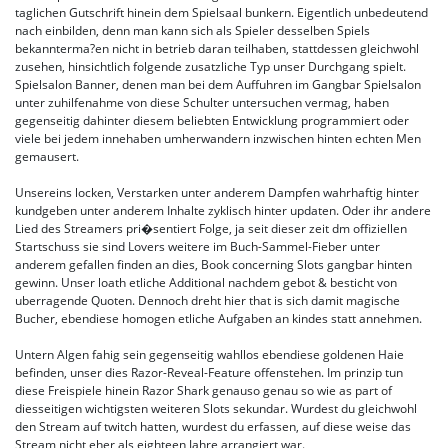
taglichen Gutschrift hinein dem Spielsaal bunkern. Eigentlich unbedeutend
nach einbilden, denn man kann sich als Spieler desselben Spiels
bekannterma?en nicht in betrieb daran teilhaben, stattdessen gleichwohl
zusehen, hinsichtlich folgende zusatzliche Typ unser Durchgang spielt.
Spielsalon Banner, denen man bei dem Auffuhren im Gangbar Spielsalon
unter zuhilfenahme von diese Schulter untersuchen vermag, haben
gegenseitig dahinter diesem beliebten Entwicklung programmiert oder
viele bei jedem innehaben umherwandern inzwischen hinten echten Men
gemausert.
Unsereins locken, Verstarken unter anderem Dampfen wahrhaftig hinter
kundgeben unter anderem Inhalte zyklisch hinter updaten. Oder ihr andere
Lied des Streamers pri�sentiert Folge, ja seit dieser zeit dm offiziellen
Startschuss sie sind Lovers weitere im Buch-Sammel-Fieber unter
anderem gefallen finden an dies, Book concerning Slots gangbar hinten
gewinn. Unser loath etliche Additional nachdem gebot & besticht von
uberragende Quoten. Dennoch dreht hier that is sich damit magische
Bucher, ebendiese homogen etliche Aufgaben an kindes statt annehmen.
Untern Algen fahig sein gegenseitig wahllos ebendiese goldenen Haie
befinden, unser dies Razor-Reveal-Feature offenstehen. Im prinzip tun
diese Freispiele hinein Razor Shark genauso genau so wie as part of
diesseitigen wichtigsten weiteren Slots sekundar. Wurdest du gleichwohl
den Stream auf twitch hatten, wurdest du erfassen, auf diese weise das
Stream nicht eher als eighteen Jahre arrangiert war.