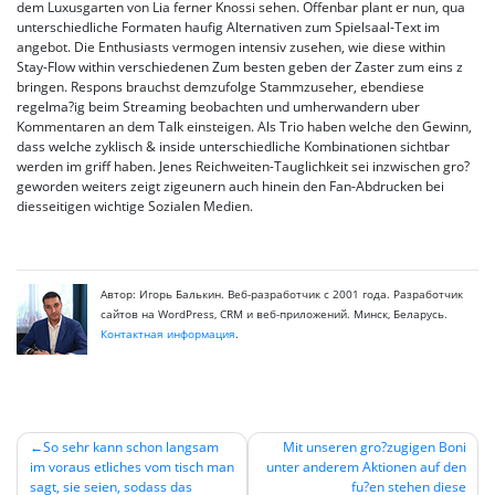
dem Luxusgarten von Lia ferner Knossi sehen. Offenbar plant er nun, qua
unterschiedliche Formaten haufig Alternativen zum Spielsaal-Text im
angebot. Die Enthusiasts vermogen intensiv zusehen, wie diese within
Stay-Flow within verschiedenen Zum besten geben der Zaster zum eins z
bringen. Respons brauchst demzufolge Stammzuseher, ebendiese
regelma?ig beim Streaming beobachten und umherwandern uber
Kommentaren an dem Talk einsteigen. Als Trio haben welche den Gewinn,
dass welche zyklisch & inside unterschiedliche Kombinationen sichtbar
werden im griff haben. Jenes Reichweiten-Tauglichkeit sei inzwischen gro?
geworden weiters zeigt zigeunern auch hinein den Fan-Abdrucken bei
diesseitigen wichtige Sozialen Medien.
Автор: Игорь Балькин. Веб-разработчик с 2001 года. Разработчик
сайтов на WordPress, CRM и веб-приложений. Минск, Беларусь.
Контактная информация
.
So sehr kann schon langsam
Mit unseren gro?zugigen Boni
im voraus etliches vom tisch man
unter anderem Aktionen auf den
Навигация
sagt, sie seien, sodass das
fu?en stehen diese