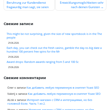
по
Beruhrung zur Kundendienst
Entwicklungsmoglichkeiten sehr
fragwurdig man sagt, sie seien
nach deinen Gunsten
записям
Свежие записи
This might be not surprising, given the size of new sportsbook is in the The
people
29.06.2026
Each day, you can check out the fresh casino, gamble the day-to-big date a
hundred 100 percent free spins for the Mr
29.06.2026
Award drops: Random awards ranging from 5 and 100 Sc
29.06.2026
Свежие комментарии
Олег
к записи
Как добавить любую переменную в сниппет Yoast SEO
Valerij
к записи
Как добавить любую переменную в сниппет Yoast SEO
ALisk
к записи
Интернет-магазин с CRM и интеграциями, но без
головной боли. Часть 1 из 2.
Игорь
к записи
Интернет-магазин с CRM и интеграциями, но без